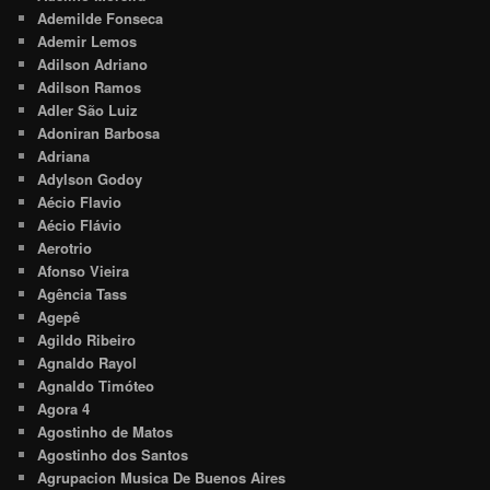
Ademilde Fonseca
Ademir Lemos
Adilson Adriano
Adilson Ramos
Adler São Luiz
Adoniran Barbosa
Adriana
Adylson Godoy
Aécio Flavio
Aécio Flávio
Aerotrio
Afonso Vieira
Agência Tass
Agepê
Agildo Ribeiro
Agnaldo Rayol
Agnaldo Timóteo
Agora 4
Agostinho de Matos
Agostinho dos Santos
Agrupacion Musica De Buenos Aires