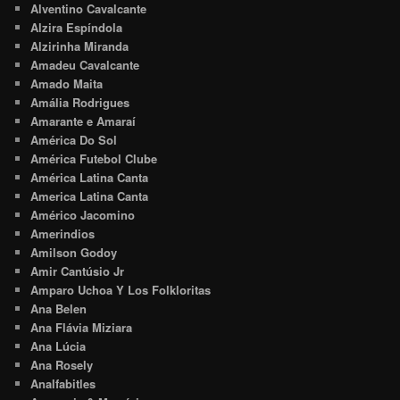
Alventino Cavalcante
Alzira Espíndola
Alzirinha Miranda
Amadeu Cavalcante
Amado Maita
Amália Rodrigues
Amarante e Amaraí
América Do Sol
América Futebol Clube
América Latina Canta
America Latina Canta
Américo Jacomino
Amerindios
Amilson Godoy
Amir Cantúsio Jr
Amparo Uchoa Y Los Folkloritas
Ana Belen
Ana Flávia Miziara
Ana Lúcia
Ana Rosely
Analfabitles