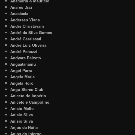
Anamaria & Maurício
Anares Diaz
Anastácia
Andersen Viana
André Christovam
André da Silva Gomes
André Geraissati
André Luiz Oliveira
André Penazzi
Andyara Peixoto
Angaatãnàmú
Angel Parra
Angela Maria
Angela Roro
Angu Stereo Club
Aniceto do Império
Aniceto e Campolino
Anisio Mello
Anisio Silva
Anísio Silva
Anjos da Noite
Anjos do Inferno