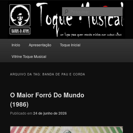
Pular
Pular
Um lugar para quem escuta música com outros olhos.
para
para
Pesqu
o
o
conteúdo
conteúdo
Toque Musical
principal
secundário
Menu
Início
Apresentação
Toque Inicial
principal
Vitrine Toque Musical
ARQUIVO DA TAG:
BANDA DE PAU E CORDA
O Maior Forró Do Mundo
(1986)
Publicado em
24 de junho de 2026