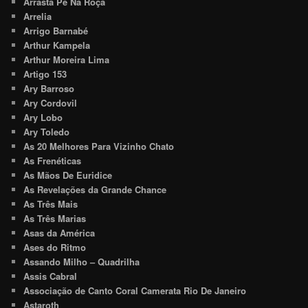
Arrasta Pé Na Roça
Arrelia
Arrigo Barnabé
Arthur Kampela
Arthur Moreira Lima
Artigo 153
Ary Barroso
Ary Cordovil
Ary Lobo
Ary Toledo
As 20 Melhores Para Vizinho Chato
As Frenéticas
As Mãos De Euridice
As Revelações da Grande Chance
As Três Mais
As Três Marias
Asas da América
Ases do Ritmo
Assando Milho – Quadrilha
Assis Cabral
Associação de Canto Coral Camerata Rio De Janeiro
Astaroth