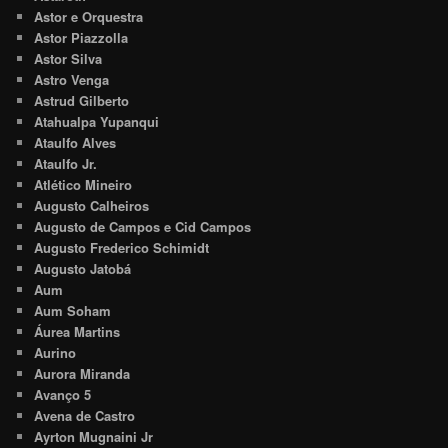
Astor e Orquestra
Astor Piazzolla
Astor Silva
Astro Venga
Astrud Gilberto
Atahualpa Yupanqui
Ataulfo Alves
Ataulfo Jr.
Atlético Mineiro
Augusto Calheiros
Augusto de Campos e Cid Campos
Augusto Frederico Schimidt
Augusto Jatobá
Aum
Aum Soham
Áurea Martins
Aurino
Aurora Miranda
Avanço 5
Avena de Castro
Ayrton Mugnaini Jr