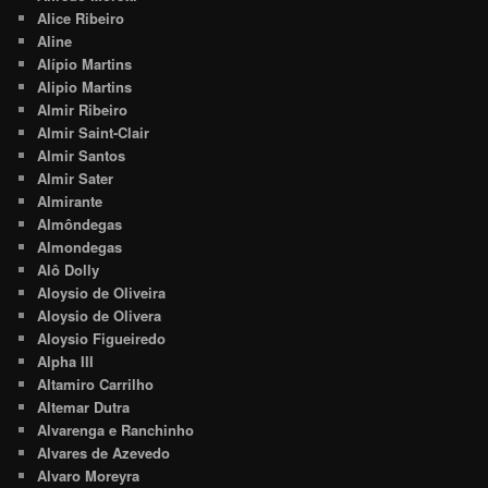
Alice Ribeiro
Aline
Alípio Martins
Alipio Martins
Almir Ribeiro
Almir Saint-Clair
Almir Santos
Almir Sater
Almirante
Almôndegas
Almondegas
Alô Dolly
Aloysio de Oliveira
Aloysio de Olivera
Aloysio Figueiredo
Alpha III
Altamiro Carrilho
Altemar Dutra
Alvarenga e Ranchinho
Alvares de Azevedo
Alvaro Moreyra