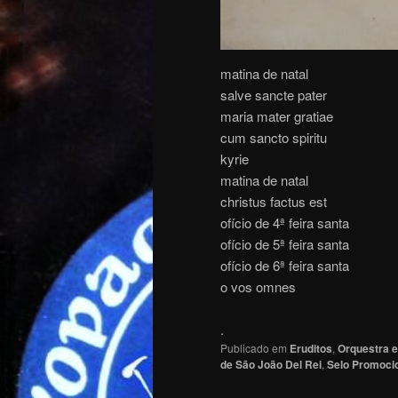
matina de natal
salve sancte pater
maria mater gratiae
cum sancto spiritu
kyrie
matina de natal
christus factus est
ofício de 4ª feira santa
ofício de 5ª feira santa
ofício de 6ª feira santa
o vos omnes
.
Publicado em
Eruditos
,
Orquestra e
de São João Del Rei
,
Selo Promoci