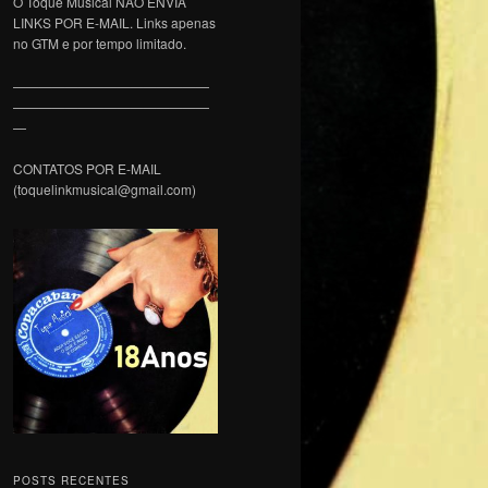
O Toque Musical NÃO ENVIA
LINKS POR E-MAIL. Links apenas
no GTM e por tempo limitado.
———————————————
———————————————
—
CONTATOS POR E-MAIL
(toquelinkmusical@gmail.com)
POSTS RECENTES