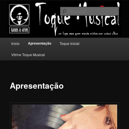
Pular
Um lugar para quem escuta música com outros olhos.
para
Pesqu
o
conteúdo
Toque Musical
principal
Menu
Apresentação
Início
Toque Inicial
principal
Vitrine Toque Musical
Apresentação