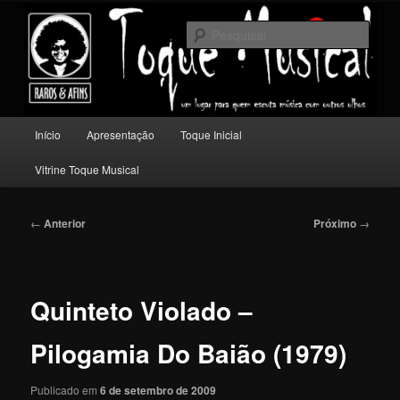
Pular
Um lugar para quem escuta música com outros olhos.
para
Pesqu
o
conteúdo
Toque Musical
principal
Menu
Início
Apresentação
Toque Inicial
principal
Vitrine Toque Musical
Navegação
←
Anterior
Próximo
→
de
posts
Quinteto Violado –
Pilogamia Do Baião (1979)
Publicado em
6 de setembro de 2009