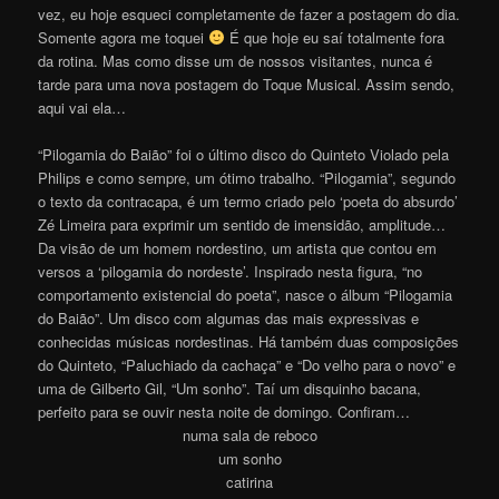
vez, eu hoje esqueci completamente de fazer a postagem do dia.
Somente agora me toquei
É que hoje eu saí totalmente fora
da rotina. Mas como disse um de nossos visitantes, nunca é
tarde para uma nova postagem do Toque Musical. Assim sendo,
aqui vai ela…
“Pilogamia do Baião” foi o último disco do Quinteto Violado pela
Philips e como sempre, um ótimo trabalho. “Pilogamia”, segundo
o texto da contracapa, é um termo criado pelo ‘poeta do absurdo’
Zé Limeira para exprimir um sentido de imensidão, amplitude…
Da visão de um homem nordestino, um artista que contou em
versos a ‘pilogamia do nordeste’. Inspirado nesta figura, “no
comportamento existencial do poeta”, nasce o álbum “Pilogamia
do Baião”. Um disco com algumas das mais expressivas e
conhecidas músicas nordestinas. Há também duas composições
do Quinteto, “Paluchiado da cachaça” e “Do velho para o novo” e
uma de Gilberto Gil, “Um sonho”. Taí um disquinho bacana,
perfeito para se ouvir nesta noite de domingo. Confiram…
numa sala de reboco
um sonho
catirina