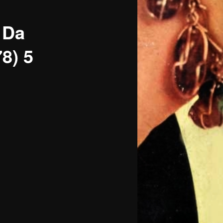
 Da
8) 5