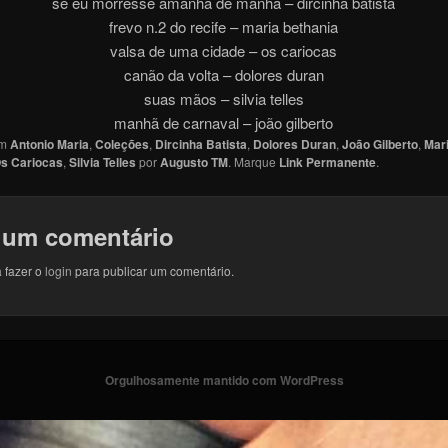
se eu morresse amanhã de manhã – dircinha batista
frevo n.2 do recife – maria bethania
valsa de uma cidade – os cariocas
canão da volta – dolores duran
suas mãos – silvia telles
manhã de carnaval – joão gilberto
em
Antonio Maria
,
Coleções
,
Dircinha Batista
,
Dolores Duran
,
João Gilberto
,
Mar
s Cariocas
,
Silvia Telles
por
Augusto TM
. Marque
Link Permanente
.
 um comentário
 fazer o
login
para publicar um comentário.
Orgulhosamente mantido com WordPress