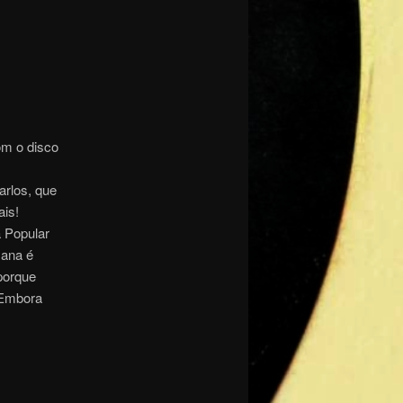
om o disco
arlos, que
is!
 Popular
mana é
porque
 Embora