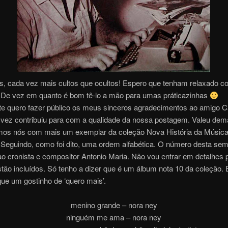
s, cada vez mais cultos que ocultos! Espero que tenham relaxado c
 De vez em quanto é bom tê-lo a mão para umas práticazinhas
te quero fazer público os meus sinceros agradecimentos ao amigo C
vez contribuiu para com a qualidade da nossa postagem. Valeu dema
mos nós com mais um exemplar da coleção Nova História da Música
. Seguindo, como foi dito, uma ordem alfabética. O número desta se
o cronista e compositor Antonio Maria. Não vou entrar em detalhes 
stão incluídos. Só tenho a dizer que é um álbum nota 10 da coleção.
ue um gostinho de ‘quero mais’.
menino grande – nora ney
ninguém me ama – nora ney