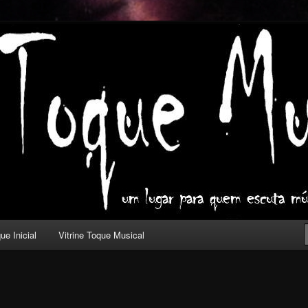
ica com outros olhos.
l
ue Inicial
Vitrine Toque Musical