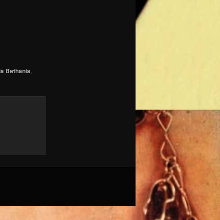
ia Bethânia
,