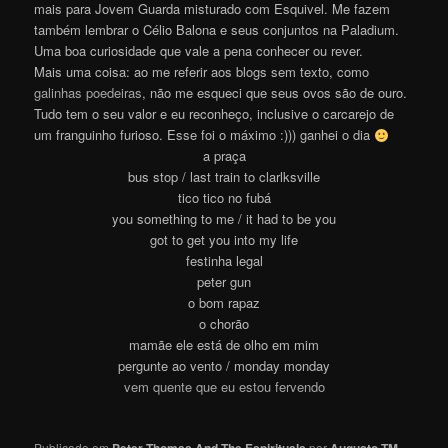
mais para Jovem Guarda misturado com Esquivel. Me fazem
também lembrar o Célio Balona e seus conjuntos na Paladium.
Uma boa curiosidade que vale a pena conhecer ou rever.
Mais uma coisa: ao me referir aos blogs sem texto, como
galinhas poedeiras
, não me esqueci que seus ovos são de ouro.
Tudo tem o seu valor e eu reconheço, inclusive o carcarejo de
um franguinho furioso. Esse foi o máximo :))) ganhei o dia
a praça
bus stop / last train to clarlksville
tico tico no fubá
you something to me / it had to be you
got to get you into my life
festinha legal
peter gun
o bom rapaz
o chorão
mamãe ele está de olho em mim
pergunte ao vento / monday monday
vem quente que eu estou fervendo
Publicado em
por
.