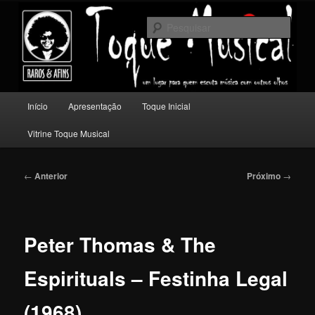
Pular
Um lugar para quem escuta música com outros olhos.
para
Pesqu
o
conteúdo
Toque Musical
principal
Menu
Início
Apresentação
Toque Inicial
principal
Vitrine Toque Musical
Navegação
←
Anterior
Próximo
→
de
posts
Peter Thomas & The
Espirituals – Festinha Legal
(1968)