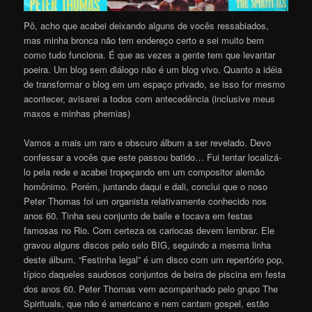
Pô, acho que acabei deixando alguns de vocês ressabiados,
mas minha bronca não tem endereço certo e sei muito bem
como tudo funciona. É que as vezes a gente tem que levantar
poeira. Um blog sem diálogo não é um blog vivo. Quanto a idéia
de transformar o blog em um espaço privado, se isso for mesmo
acontecer, avisarei a todos com antecedência (inclusive meus
maxos e minhas phemias)
Vamos a mais um raro e obscuro álbum a ser revelado. Devo
confessar a vocês que este passou batido… Fui tentar localizá-
lo pela rede e acabei tropeçando em um compositor alemão
homônimo. Porém, juntando daqui e dali, conclui que o noso
Peter Thomas foi um organista relativamente conhecido nos
anos 60. Tinha seu conjunto de baile e tocava em festas
famosas no Rio. Com certeza os cariocas devem lembrar. Ele
gravou alguns discos pelo selo BIG, seguindo a mesma linha
deste álbum. “Festinha legal” é um disco com um repertório pop,
típico daqueles saudosos conjuntos de beira de piscina em festa
dos anos 60. Peter Thomas vem acompanhado pelo grupo The
Spirituals, que não é americano e nem cantam gospel, estão