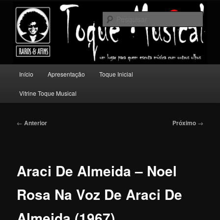
Pular
Um lugar para quem escuta música com outros olhos.
para
Pesqu
o
conteúdo
Toque Musical
principal
Menu
Início
Apresentação
Toque Inicial
principal
Vitrine Toque Musical
Navegação
←
Anterior
Próximo
→
de
posts
Araci De Almeida – Noel
Rosa Na Voz De Araci De
Almeida (1967)