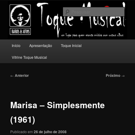
Pular
Um lugar para quem escuta música com outros olhos.
para
Pesqu
o
conteúdo
Toque Musical
principal
Menu
Início
Apresentação
Toque Inicial
principal
Vitrine Toque Musical
Navegação
←
Anterior
Próximo
→
de
posts
Marisa – Simplesmente
(1961)
Publicado em
26 de julho de 2008