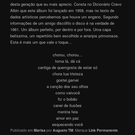
desta geração que eu mais aprecio. Consta no Dicionário Cravo
Albin que este álbum foi lançado em 1958, mas no texto de
dados artísticos percebemos que houve um engano. Segundo
informações de um amigo discófilo o disco é na verdade de
1961. Um álbum perfeito, por dentro e por fora. Uma capa
belíssima, um repertório bem escolhido e arranjos primorosos.
Esta é mais um que vale o toque…
chorou, chorou…
toma lá, dá cá
cantiga de quemgosta de estar só
chora tua tristeza
gostei,gamei
a canção dos seu olhos
como vaivocê
fiz o bobão
canei de ilusões
menina feia
amor em paz
esquecendo você
Publicado em
Marisa
por
Augusto TM
. Marque
Link Permanente
.