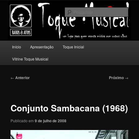
Pular
Um lugar para quem escuta música com outros olhos.
para
Pesqu
o
conteúdo
Toque Musical
principal
Menu
Início
Apresentação
Toque Inicial
principal
Vitrine Toque Musical
Navegação
←
Anterior
Próximo
→
de
posts
Conjunto Sambacana (1968)
Publicado em
9 de julho de 2008