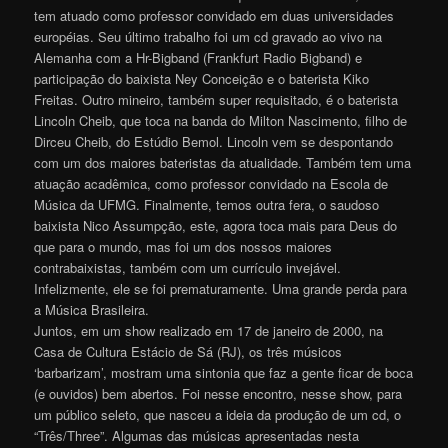
tem atuado como professor convidado em duas universidades
européias. Seu último trabalho foi um cd gravado ao vivo na
Alemanha com a Hr-Bigband (Frankfurt Radio Bigband) e
participação do baixista Ney Conceição e o baterista Kiko
Freitas. Outro mineiro, também super requisitado, é o baterista
Lincoln Cheib, que toca na banda do Milton Nascimento, filho de
Dirceu Cheib, do Estúdio Bemol. Lincoln vem se despontando
com um dos maiores bateristas da atualidade. Também tem uma
atuação acadêmica, como professor convidado na Escola de
Música da UFMG. Finalmente, temos outra fera, o saudoso
baixista Nico Assumpção, este, agora toca mais para Deus do
que para o mundo, mas foi um dos nossos maiores
contrabaixistas, também com um currículo invejável.
Infelizmente, ele se foi prematuramente. Uma grande perda para
a Música Brasileira.
Juntos, em um show realizado em 17 de janeiro de 2000, na
Casa de Cultura Estácio de Sá (RJ), os três músicos
‘barbarizam’, mostram uma sintonia que faz a gente ficar de boca
(e ouvidos) bem abertos. Foi nesse encontro, nesse show, para
um público seleto, que nasceu a ideia da produção de um cd, o
“Três/Three”. Algumas das músicas apresentadas nesta