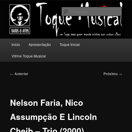
Pular
Um lugar para quem escuta música com outros olhos.
para
Pesqu
o
conteúdo
Toque Musical
principal
Menu
Início
Apresentação
Toque Inicial
principal
Vitrine Toque Musical
Navegação
←
Anterior
Próximo
→
de
posts
Nelson Faria, Nico
Assumpção E Lincoln
Cheib – Trio (2000)