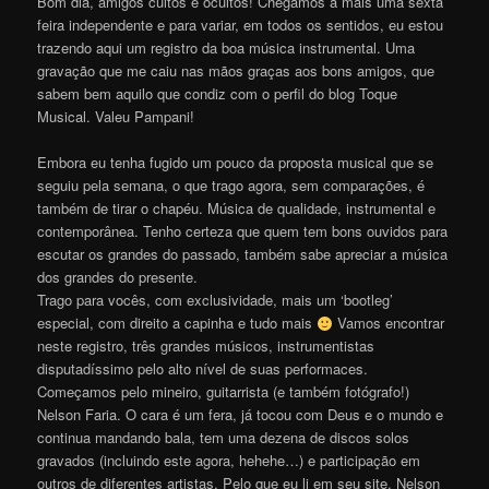
Bom dia, amigos cultos e ocultos! Chegamos a mais uma sexta
feira independente e para variar, em todos os sentidos, eu estou
trazendo aqui um registro da boa música instrumental. Uma
gravação que me caiu nas mãos graças aos bons amigos, que
sabem bem aquilo que condiz com o perfil do blog Toque
Musical. Valeu Pampani!
Embora eu tenha fugido um pouco da proposta musical que se
seguiu pela semana, o que trago agora, sem comparações, é
também de tirar o chapéu. Música de qualidade, instrumental e
contemporânea. Tenho certeza que quem tem bons ouvidos para
escutar os grandes do passado, também sabe apreciar a música
dos grandes do presente.
Trago para vocês, com exclusividade, mais um ‘bootleg’
especial, com direito a capinha e tudo mais
Vamos encontrar
neste registro, três grandes músicos, instrumentistas
disputadíssimo pelo alto nível de suas performaces.
Começamos pelo mineiro, guitarrista (e também fotógrafo!)
Nelson Faria. O cara é um fera, já tocou com Deus e o mundo e
continua mandando bala, tem uma dezena de discos solos
gravados (incluindo este agora, hehehe…) e participação em
outros de diferentes artistas. Pelo que eu li em seu site, Nelson