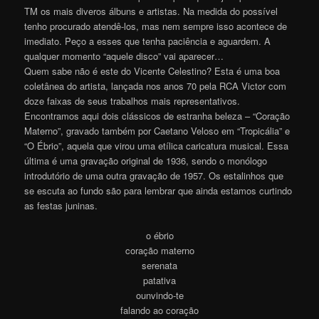
TM os mais diveros álbuns e artistas. Na medida do possível
tenho procurado atendê-los, mas nem sempre isso acontece de
imediato. Peço a esses que tenha paciência e aguardem. A
qualquer momento “aquele disco” vai aparecer…
Quem sabe não é este do Vicente Celestino? Esta é uma boa
coletânea do artista, lançada nos anos 70 pela RCA Victor com
doze faixas de seus trabalhos mais representativos.
Encontramos aqui dois clássicos de estranha beleza – “Coração
Materno”, gravado também por Caetano Veloso em “Tropicália” e
“O Ébrio”, aquela que virou uma etílica caricatura musical. Essa
última é uma gravação original de 1936, sendo o monólogo
introdutório de uma outra gravação de 1957. Os estalinhos que
se escuta ao fundo são para lembrar que ainda estamos curtindo
as festas juninas.
o ébrio
coração materno
serenata
patativa
ounvindo-te
falando ao coração