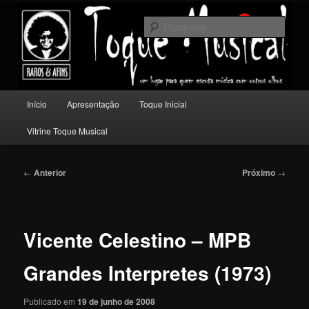
Pular
Um lugar para quem escuta música com outros olhos.
para
Pesqu
o
conteúdo
Toque Musical
principal
Menu
Início
Apresentação
Toque Inicial
principal
Vitrine Toque Musical
Navegação
←
Anterior
Próximo
→
de
posts
Vicente Celestino – MPB
Grandes Interpretes (1973)
Publicado em
19 de junho de 2008