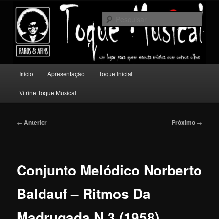
Pular
Um lugar para quem escuta música com outros olhos.
para
Pesqu
o
conteúdo
Toque Musical
principal
Menu
Início
Apresentação
Toque Inicial
principal
Vitrine Toque Musical
Navegação
←
Anterior
Próximo
→
de
posts
Conjunto Melódico Norberto
Baldauf – Ritmos Da
Madrugada N.3 (1958)