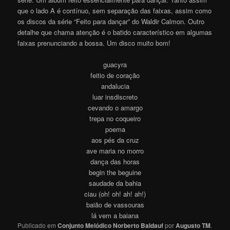
que o lado A é contínuo, sem separação das faixas, assim como
os discos da série “Feito para dançar” do Waldir Calmon. Outro
detalhe que chama atenção é o batido característico em algumas
faixas prenunciando a bossa. Um disco muito bom!
guacyra
feitio de coração
andalucia
luar insdiscreto
cevando o amargo
trepa no coqueiro
poema
aos pés da cruz
ave maria no morro
dança das horas
begin the beguine
saudade da bahia
ciau (oh! oh! ah! ah!)
baião de vassouras
lá vem a baiana
Publicado em
Conjunto Melódico Norberto Baldauf
por
Augusto TM
.