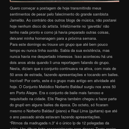
Quero começar a postagem de hoje transmitindo meus
sentimentos de pesar pelo falecimento do grande sambista
Jamelão. Ao contrário dos outros blogs de música, não postarei
hoje nenhum disco do artista. Infelizmente no ‘gavetão’ não
tenho nada pronto e como já havia preparado outras coisas,
deixarei minha homenagem para a próxima semana.
Para este domingo eu trouxe um grupo que até bem pouco
tempo eu nunca tinha ouvido. Sabia da sua existência, mas
nunca havia me despertado interesse. Isso aconteceu há uns
dois anos atrás quando li uma reportagem falando do grupo.
Nesta, diziam que o conjunto continuava na ativa, com mais de
50 anos de estrada, fazendo apresentações e tocando em bailes.
Incrível! Por certo, este é o grupo mais antigo em atividade até
hoje. O Conjunto Melódico Norberto Baldauf surgiu nos anos 50
em Porto Alegre. Era o conjunto de baile mais famoso e
requisitado na cidade. Elis Regina também chegou a fazer parte
do grup0 em alguns bailes da época. Do octeto, só ficaram
mesmo o Norberto Baldauf (piano) e Raul Lima (guitarra) que até
o ano passado ainda estavam fazendo apresentações.
“Ritmos da madrugada n.3” é o único lp de 12 polegadas da
série. Um álbum feito essencialmente para dançar. Tanto assim