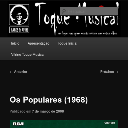
Pular
Um lugar para quem escuta música com outros olhos.
para
Pesqu
o
conteúdo
Toque Musical
principal
Menu
Início
Apresentação
Toque Inicial
principal
Vitrine Toque Musical
Navegação
←
Anterior
Próximo
→
de
posts
Os Populares (1968)
Publicado em
7 de março de 2008