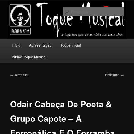
Pular
Um lugar para quem escuta música com outros olhos.
para
Pesqu
o
conteúdo
Toque Musical
principal
Menu
Início
Apresentação
Toque Inicial
principal
Vitrine Toque Musical
Navegação
←
Anterior
Próximo
→
de
posts
Odair Cabeça De Poeta &
Grupo Capote – A
Forronática E O Forramba