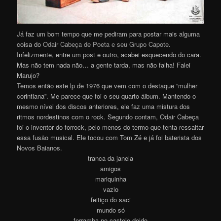
Já faz um bom tempo que me pediram para postar mais alguma
coisa do
Odair Cabeça de Poeta e seu Grupo Capote
.
Infelizmente, entre um post e outro, acabei esquecendo do cara.
Mas não tem nada não… a gente tarda, mas não falha! Falei
Marujo?
Temos então este lp de 1976 que vem com o destaque “mulher
corintiana”. Me parece que foi o seu quarto álbum. Mantendo o
mesmo nível dos discos anteriores, ele faz uma mistura dos
ritmos nordestinos com o rock. Segundo contam, Odair Cabeça
foi o inventor do forrock, pelo menos do termo que tenta ressaltar
essa fusão musical. Ele tocou com Tom Zé e já foi baterista dos
Novos Baianos.
tranca da janela
amigos
mariquinha
vazio
feitiço do saci
mundo só
forramba no castelo doido