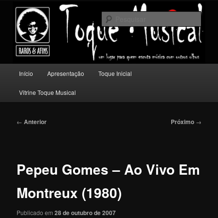
Pular
Um lugar para quem escuta música com outros olhos.
para
Pesqu
o
conteúdo
Toque Musical
principal
Menu
Início
Apresentação
Toque Inicial
principal
Vitrine Toque Musical
Navegação
←
Anterior
Próximo
→
de
posts
Pepeu Gomes – Ao Vivo Em
Montreux (1980)
Publicado em
28 de outubro de 2007