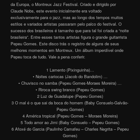
da Europa, o Montreux Jazz Festival. Criado e dirigido por
Claude Nobs, este evento inicialmente era voltado
exclusivamente para o jazz, mas ao longo dos tempos muitos
estilos e variados artistas passaram pelo palco do festival. O
sucesso dos brasileiros é tamanho que para tal foi criada a “noite
brasileira”. Entre esses tantos artistas figura o grande guitarrista
Pepeu Gomes. Este disco trás o registro de alguns de seus
melhores momentos em Montreux. Um álbum imperdível onde
Pepeu toca de tudo. Vale a pena conferir.
1 Lamento (Pixinguinha)…
• Noites cariocas (Jacob do Bandolim) …
• Chuvisco no samba (Pepeu Gomes-Moraes Moreira) …
• Riroca swing branco (Pepeu Gomes)
2 Luz de Guadalupe (Pepeu Gomes)
3 O mal é o que sai da boca do homem (Baby Consuelo-Galvão-
Pepeu Gomes)
4 América tropical (Pepeu Gomes – Moraes Moreira)
5 Todo amor ao Jimi (Baby Consuelo – Pepeu Gomes)
6 Afoxé do Garcia (Paulinho Camafeu – Charles Negrita – Pepeu
Gomes)