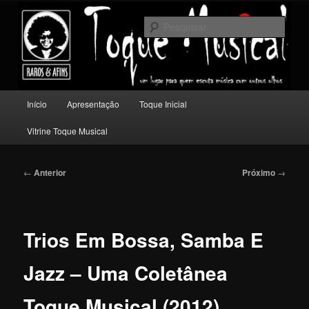
Pular
Um lugar para quem escuta música com outros olhos.
para
Pesqu
o
conteúdo
Toque Musical
principal
Menu
Início
Apresentação
Toque Inicial
principal
Vitrine Toque Musical
Navegação
←
Anterior
Próximo
→
de
posts
Trios Em Bossa, Samba E
Jazz – Uma Coletânea
Toque Musical (2012)