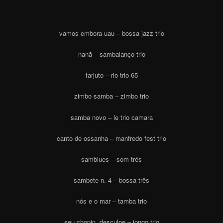
vamos embora uau – bossa jazz trio
nanã – sambalanço trio
farjuto – rio trio 65
zimbo samba – zimbo trio
samba novo – le trio camara
canto de ossanha – manfredo fest trio
samblues – som três
sambete n. 4 – bossa três
nós e o mar – tamba trio
seu chopin, desculpe – jongo trio