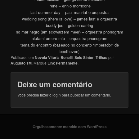
irene – ennio morricone
last summer day – paul mauriat e orquestra
wedding song (there is love) – james last e orquestra
buddy joe – golden earring
no mar negro (am scowarzem meer) – orquestra phonogram
aiutami amore mio – orquestra phonogram
tema do encontro (baseado no concerto “imperador” de
beethoven)
Publicado em
Novela Vitoria Bonelli
,
Selo Sinter
,
Trilhas
por
Augusto TM
. Marque
Link Permanente
.
Deixe um comentário
Você precisa fazer o
login
para publicar um comentário.
Orgulhosamente mantido com WordPress