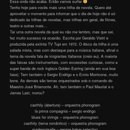
Essa onda não acaba. Então vamos surfar
Tenho hoje para vocês mais uma trilha de novela. Quero até
aproveitar o momento para informar que o dia de hoje não é só
dedicado às trilhas de novelas, mas trilhas em geral, de filmes,
teatro e outras mais…
Taí uma outra novela da qual eu não me lembro, mas que sei,
fez muito sucesso na ocasião. Escrita por Geraldo Vietri e
produzida pela extinta TV Tupi em 1972. O disco da trilha é uma
salada mista, mas com destaque para a música italiana, afinal o
tema da novela fala de imigrantes italianos (creio eu). A maioria
das faixas são instrumentais, com excessões curiosas, como a
super banda de rock ingleza Golden Earring (ainda em sua boa
fase). Tem também o Sergio Endrigo e o Ennio Morricone, muito
bons. As demais são temas orquestrados sob o comando do
Maestro José Briamonte. Ah, tem também o Paul Mauriat e o
James Last, morou?
casthily (abertura) – orquestra phonogram
la prima compagnia – sergio endrigo
blues for strings – orquestra phonogram
casthity (tema romântico) – orquestra phonogram
mademoiselle – george baker selection