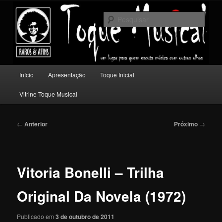
Pular
Um lugar para quem escuta música com outros olhos.
para
Pesqu
o
conteúdo
Toque Musical
principal
Menu
Início
Apresentação
Toque Inicial
principal
Vitrine Toque Musical
Navegação
←
Anterior
Próximo
→
de
posts
Vitoria Bonelli – Trilha
Original Da Novela (1972)
Publicado em
3 de outubro de 2011