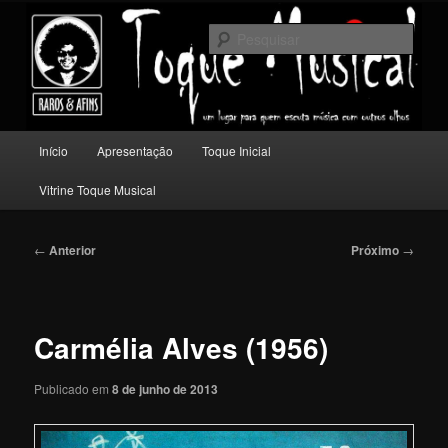
Pular
Um lugar para quem escuta música com outros olhos.
para
Pesqu
o
conteúdo
Toque Musical
principal
Menu
Início
Apresentação
Toque Inicial
principal
Vitrine Toque Musical
Navegação
←
Anterior
Próximo
→
de
posts
Carmélia Alves (1956)
Publicado em
8 de junho de 2013