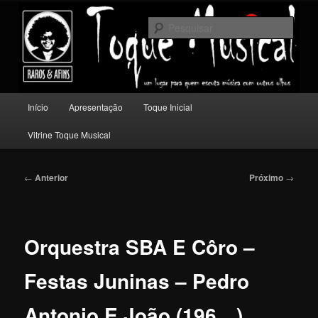
Pular
Um lugar para quem escuta música com outros olhos.
para
Pesqu
o
conteúdo
Toque Musical
principal
Menu
Início
Apresentação
Toque Inicial
principal
Vitrine Toque Musical
Navegação
←
Anterior
Próximo
→
de
posts
Orquestra SBA E Côro –
Festas Juninas – Pedro
Antonio E João (196…)