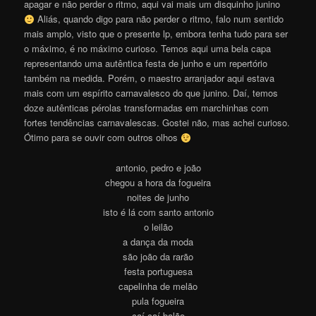
apagar e não perder o ritmo, aqui vai mais um disquinho junino
Aliás, quando digo para não perder o ritmo, falo num sentido
mais amplo, visto que o presente lp, embora tenha tudo para ser
o máximo, é no máximo curioso. Temos aqui uma bela capa
representando uma autêntica festa de junho e um repertório
também na medida. Porém, o maestro arranjador aqui estava
mais com um espírito carnavalesco do que junino. Daí, temos
doze autênticas pérolas transformadas em marchinhas com
fortes tendências carnavalescas. Gostei não, mas achei curioso.
Ótimo para se ouvir com outros olhos
antonio, pedro e joão
chegou a hora da fogueira
noites de junho
isto é lá com santo antonio
o leilão
a dança da moda
são joão da rarão
festa portuguesa
capelinha de melão
pula fogueira
caí caí balão