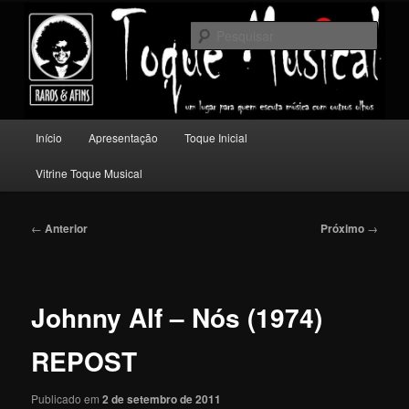
Pular
Um lugar para quem escuta música com outros olhos.
para
Pesqu
o
conteúdo
Toque Musical
principal
Menu
Início
Apresentação
Toque Inicial
principal
Vitrine Toque Musical
Navegação
←
Anterior
Próximo
→
de
posts
Johnny Alf – Nós (1974)
REPOST
Publicado em
2 de setembro de 2011