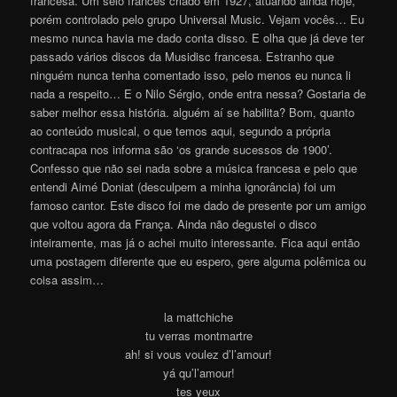
francesa. Um selo francês criado em 1927, atuando ainda hoje,
porém controlado pelo grupo Universal Music. Vejam vocês… Eu
mesmo nunca havia me dado conta disso. E olha que já deve ter
passado vários discos da Musidisc francesa. Estranho que
ninguém nunca tenha comentado isso, pelo menos eu nunca li
nada a respeito… E o Nilo Sérgio, onde entra nessa? Gostaria de
saber melhor essa história. alguém aí se habilita?
Bom, quanto
ao conteúdo musical, o que temos aqui, segundo a própria
contracapa nos informa são ‘os grande sucessos de 1900’.
Confesso que não sei nada sobre a música francesa e pelo que
entendi Aimé Doniat (desculpem a minha ignorância) foi um
famoso cantor. Este disco foi me dado de presente por um amigo
que voltou agora da França. Ainda não degustei o disco
inteiramente, mas já o achei muito interessante. Fica aqui então
uma postagem diferente que eu espero, gere alguma polêmica ou
coisa assi
m
…
la mattchiche
tu verras montmartre
ah! si vous voulez d’l’amour!
yá qu’l’amour!
tes yeux