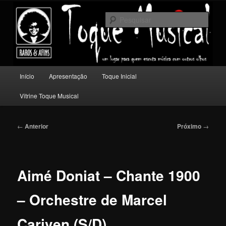
Pular
Um lugar para quem escuta música com outros olhos.
para
Pesqu
o
conteúdo
Toque Musical
principal
Menu
Início
Apresentação
Toque Inicial
principal
Vitrine Toque Musical
Navegação
←
Anterior
Próximo
→
de
posts
Aimé Doniat – Chante 1900
– Orchestre de Marcel
Cariven (S/D)