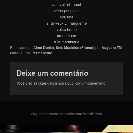
au r’voir et merci
viens poupoule
cousine
si tu veux… marguerite
valse brune
amoureuse
a la martinique
Publicado em
Aimé Doniat
,
Selo Musidisc (France)
por
Augusto TM
.
Marque
Link Permanente
.
Deixe um comentário
Você precisa fazer o
login
para publicar um comentário.
Orgulhosamente mantido com WordPress