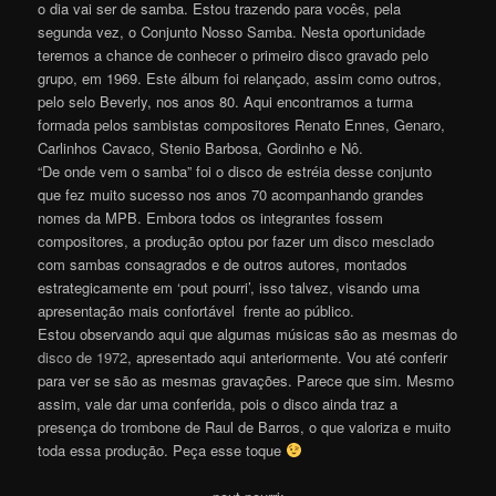
o dia vai ser de samba. Estou trazendo para vocês, pela
segunda vez, o Conjunto Nosso Samba. Nesta oportunidade
teremos a chance de conhecer o primeiro disco gravado pelo
grupo, em 1969. Este álbum foi relançado, assim como outros,
pelo selo Beverly, nos anos 80. Aqui encontramos a turma
formada pelos sambistas compositores Renato Ennes, Genaro,
Carlinhos Cavaco, Stenio Barbosa, Gordinho e Nô.
“De onde vem o samba” foi o disco de estréia desse conjunto
que fez muito sucesso nos anos 70 acompanhando grandes
nomes da MPB. Embora todos os integrantes fossem
compositores, a produção optou por fazer um disco mesclado
com sambas consagrados e de outros autores, montados
estrategicamente em ‘pout pourri’, isso talvez, visando uma
apresentação mais confortável frente ao público.
Estou observando aqui que algumas músicas são as mesmas do
disco de 1972
, apresentado aqui anteriormente. Vou até conferir
para ver se são as mesmas gravações. Parece que sim. Mesmo
assim, vale dar uma conferida, pois o disco ainda traz a
presença do trombone de Raul de Barros, o que valoriza e muito
toda essa produção. Peça esse toque