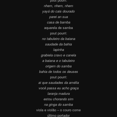
pout pourri:
nhem, nhem, nhem
yayá do cais dourado
parei an sua
casa de bamba
aquarela de samba
pout pourri:
no tabuleiro da baiana
saudade da bahia
lapinha
grabiela cravo e canela
a baiana e o tabuleiro
origem do samba
bahia de todos os deuses
pout pourri:
ai que saudades da amélia
você passa eu acho graça
laranja madura
estou chorando sim
na ginga do samba
viola e violão – o couro come
último portador