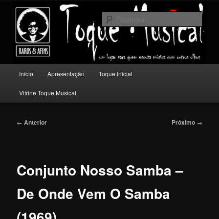
Pular
Um lugar para quem escuta música com outros olhos.
para
Pesqu
o
conteúdo
Toque Musical
principal
Menu
Início
Apresentação
Toque Inicial
principal
Vitrine Toque Musical
Navegação
←
Anterior
Próximo
→
de
posts
Conjunto Nosso Samba –
De Onde Vem O Samba
(1969)