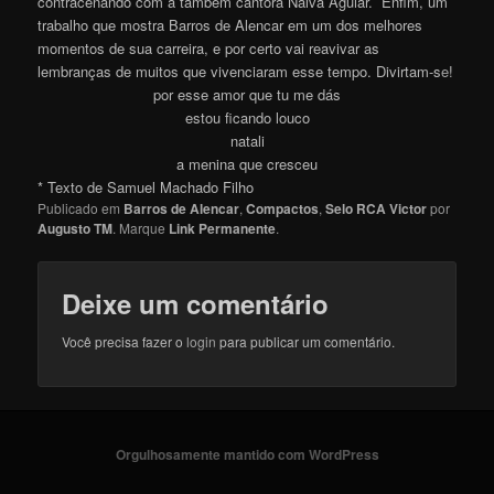
contracenando com a também cantora Nalva Aguiar. Enfim, um
trabalho que mostra Barros de Alencar em um dos melhores
momentos de sua carreira, e por certo vai reavivar as
lembranças de muitos que vivenciaram esse tempo. Divirtam-s
e
!
por esse amor que tu me dás
estou ficando louco
natali
a menina que cresceu
* Texto de Samuel Machado Filho
Publicado em
Barros de Alencar
,
Compactos
,
Selo RCA Victor
por
Augusto TM
. Marque
Link Permanente
.
Deixe um comentário
Você precisa fazer o
login
para publicar um comentário.
Orgulhosamente mantido com WordPress