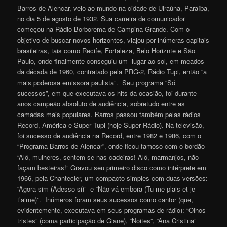
Barros de Alencar, veio ao mundo na cidade de Uiraúna, Paraíba,
no dia 5 de agosto de 1932. Sua carreira de comunicador
começou na Rádio Borborema de Campina Grande. Com o
objetivo de buscar novos horizontes, viajou por inúmeras capitais
brasileiras, tais como Recife, Fortaleza, Belo Horiznte e São
Paulo, onde finalmente conseguiu um lugar ao sol, em meados
da década de 1960, contratado pela PRG-2, Rádio Tupi, então “a
mais poderosa emissora paulista”. Seu programa “Só
sucessos”, em que executava os hits da ocasião, foi durante
anos campeão absoluto de audiência, sobretudo entre as
camadas mais populares. Barros passou também pelas rádios
Record, América e Super Tupi (hoje Super Rádio). Na televisão,
foi sucesso de audiência na Record, entre 1982 e 1986, com o
“Programa Barros de Alencar”, onde ficou famoso com o bordão
“Alô, mulheres, sentem-se nas cadeiras! Alô, marmanjos, não
façam besteiras!” Gravou seu primeiro disco como intérprete em
1966, pela Chantecler, um compacto simples com duas versões:
“Agora sim (Adesso si)” e “Não vá embora (Tu me plais et je
t’aime)”. Inúmeros foram seus sucessos como cantor (que,
evidentemente, executava em seus programas de rádio): “Olhos
tristes” (coma participação de Giane), “Noites”, “Ana Cristina”