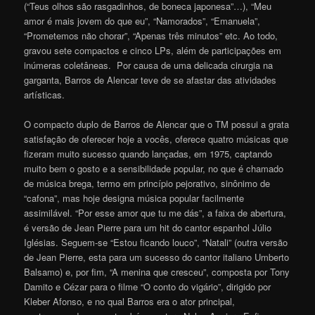
(“Teus olhos são rasgadinhos, de boneca japonesa”…), “Meu
amor é mais jovem do que eu”, “Namorados”, “Emanuela”,
“Prometemos não chorar”, “Apenas três minutos” etc. Ao todo,
gravou sete compactos e cinco LPs, além de participações em
inúmeras coletâneas. Por causa de uma delicada cirurgia na
garganta, Barros de Alencar teve de se afastar das atividades
artísticas.
O compacto duplo de Barros de Alencar que o TM possui a grata
satisfação de oferecer hoje a vocês, oferece quatro músicas que
fizeram muito sucesso quando lançadas, em 1975, captando
muito bem o gosto e a sensibilidade popular, no que é chamado
de música brega, termo em princípio pejorativo, sinônimo de
“cafona”, mas hoje designa música popular facilmente
assimilável. “Por esse amor que tu me dás”, a faixa de abertura,
é versão de Jean Pierre para um hit do cantor espanhol Júlio
Iglésias. Seguem-se “Estou ficando louco”, “Natali” (outra versão
de Jean Pierre, esta para um sucesso do cantor italiano Umberto
Balsamo) e, por fim, “A menina que cresceu”, composta por Tony
Damito e Cézar para o filme “O conto do vigário”, dirigido por
Kleber Afonso, e no qual Barros era o ator principal,