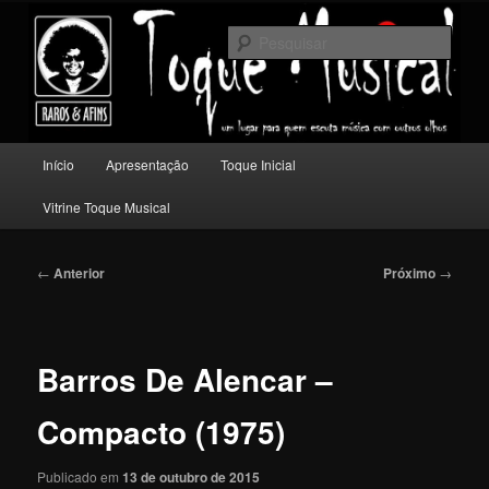
Pular
Um lugar para quem escuta música com outros olhos.
para
Pesqu
o
conteúdo
Toque Musical
principal
Menu
Início
Apresentação
Toque Inicial
principal
Vitrine Toque Musical
Navegação
←
Anterior
Próximo
→
de
posts
Barros De Alencar –
Compacto (1975)
Publicado em
13 de outubro de 2015