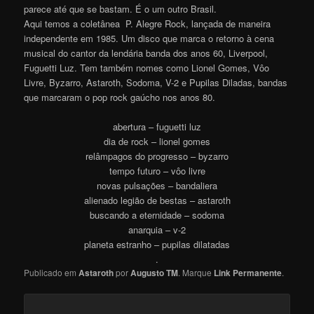
parece até que se bastam. É o um outro Brasil.
Aqui temos a coletânea P. Alegre Rock, lançada de maneira
independente em 1985. Um disco que marca o retorno à cena
musical do cantor da lendária banda dos anos 60, Liverpool,
Fuguetti Luz. Tem também nomes como Lionel Gomes, Vôo
Livre, Byzarro, Astaroth, Sodoma, V-2 e Pupilas Diladas, bandas
que marcaram o pop rock gaúcho nos anos 80.
abertura – fuguetti luz
dia de rock – lionel gomes
relâmpagos do progresso – byzarro
tempo futuro – vôo livre
novas pulsações – bandaliera
alienado legião de bestas – astaroth
buscando a eternidade – sodoma
anarquia – v-2
planeta estranho – pupilas dilatadas
.
Publicado em
Astaroth
por
Augusto TM
. Marque
Link Permanente
.