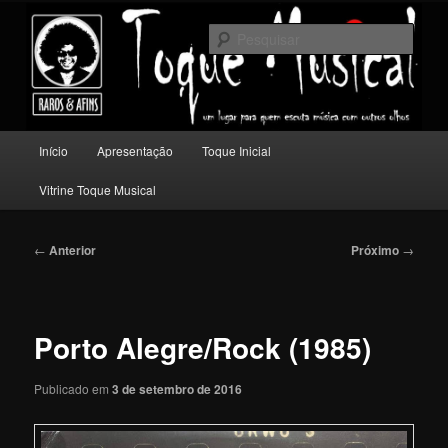
Pular
Um lugar para quem escuta música com outros olhos.
para
Pesqu
o
conteúdo
Toque Musical
principal
Menu
Início
Apresentação
Toque Inicial
principal
Vitrine Toque Musical
Navegação
←
Anterior
Próximo
→
de
posts
Porto Alegre/Rock (1985)
Publicado em
3 de setembro de 2016