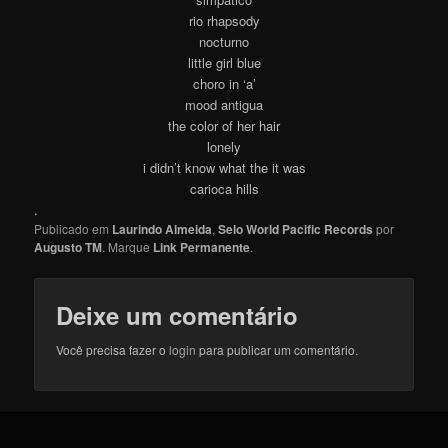
rio rhapsody
nocturno
little girl blue
choro in ‘a’
mood antigua
the color of her hair
lonely
i didn’t know what the it was
carioca hills
.
Publicado em
Laurindo Almeida
,
Selo World Pacific Records
por
Augusto TM
. Marque
Link Permanente
.
Deixe um comentário
Você precisa fazer o
login
para publicar um comentário.