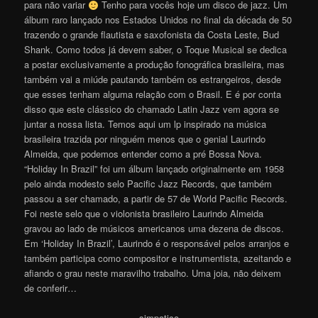
para não variar
Tenho para vocês hoje um disco de jazz. Um
álbum raro lançado nos Estados Unidos no final da década de 50
trazendo o grande flautista e saxofonista da Costa Leste, Bud
Shank. Como todos já devem saber, o Toque Musical se dedica
a postar exclusivamente a produção fonográfica brasileira, mas
também vai a miúde pautando também os estrangeiros, desde
que esses tenham alguma relação com o Brasil. E é por conta
disso que este clássico do chamado Latin Jazz vem agora se
juntar a nossa lista. Temos aqui um lp inspirado na música
brasileira trazida por ninguém menos que o genial Laurindo
Almeida, que podemos entender como a pré Bossa Nova.
“Holiday In Brazil” foi um álbum lançado originalmente em 1958
pelo ainda modesto selo Pacific Jazz Records, que também
passou a ser chamado, a partir de 57 de World Pacific Records.
Foi neste selo que o violonista brasileiro Laurindo Almeida
gravou ao lado de músicos americanos uma dezena de discos.
Em ‘Holiday In Brazil’, Laurindo é o responsável pelos arranjos e
também participa como compositor e instrumentista, azeitando e
afiando o grau neste maravilho trabalho. Uma joia, não deixem
de conferir…
simpatico