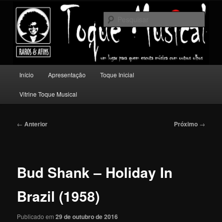
Pular
Um lugar para quem escuta música com outros olhos.
para
Pesqu
o
conteúdo
Toque Musical
principal
Menu
Início
Apresentação
Toque Inicial
principal
Vitrine Toque Musical
Navegação
←
Anterior
Próximo
→
de
posts
Bud Shank – Holiday In
Brazil (1958)
Publicado em
29 de outubro de 2016