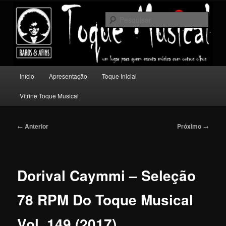
Pular
Um lugar para quem escuta música com outros olhos.
para
Pesqu
o
conteúdo
Toque Musical
principal
Menu
Início
Apresentação
Toque Inicial
principal
Vitrine Toque Musical
Navegação
←
Anterior
Próximo
→
de
posts
Dorival Caymmi – Seleção
78 RPM Do Toque Musical
Vol. 149 (2017)