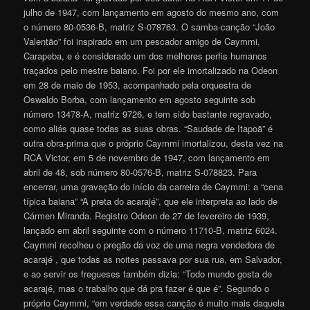
julho de 1947, com lançamento em agosto do mesmo ano, com
o número 80-0536-B, matriz S-078763. O samba-canção “João
Valentão” foi inspirado em um pescador amigo de Caymmi,
Carapeba, e é considerado um dos melhores perfis humanos
traçados pelo mestre baiano. Foi por ele imortalizado na Odeon
em 28 de maio de 1953, acompanhado pela orquestra de
Oswaldo Borba, com lançamento em agosto seguinte sob
número 13478-A, matriz 9726, e tem sido bastante regravado,
como aliás quase todas as suas obras. “Saudade de Itapoã” é
outra obra-prima que o próprio Caymmi imortalizou, desta vez na
RCA Victor, em 5 de novembro de 1947, com lançamento em
abril de 48, sob número 80-0576-B, matriz S-078823. Para
encerrar, uma gravação do início da carreira de Caymmi: a “cena
típica baiana” “A preta do acarajé”, que ele interpreta ao lado de
Cármen Miranda. Registro Odeon de 27 de fevereiro de 1939,
lançado em abril seguinte com o número 11710-B, matriz 6024.
Caymmi recolheu o pregão da voz de uma negra vendedora de
acarajé , que todas as noites passava por sua rua, em Salvador,
e ao servir os fregueses também dizia: “Todo mundo gosta de
acarajé, mas o trabalho que dá pra fazer é que é”. Segundo o
próprio Caymmi, “em verdade essa canção é muito mais daquela