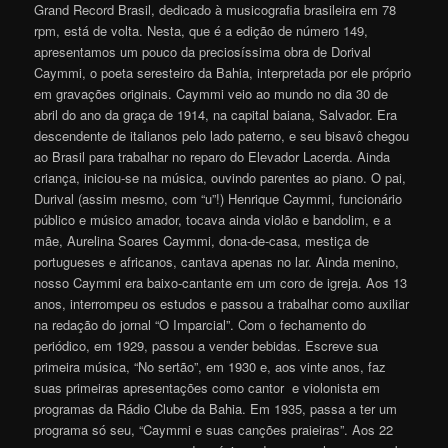
Grand Record Brasil, dedicado à musicografia brasileira em 78
rpm, está de volta. Nesta, que é a edição de número 149,
apresentamos um pouco da preciosíssima obra de Dorival
Caymmi, o poeta seresteiro da Bahia, interpretada por ele próprio
em gravações originais. Caymmi veio ao mundo no dia 30 de
abril do ano da graça de 1914, na capital baiana, Salvador. Era
descendente de italianos pelo lado paterno, e seu bisavô chegou
ao Brasil para trabalhar no reparo do Elevador Lacerda. Ainda
criança, iniciou-se na música, ouvindo parentes ao piano. O pai,
Durival (assim mesmo, com “u”!) Henrique Caymmi, funcionário
público e músico amador, tocava ainda violão e bandolim, e a
mãe, Aurelina Soares Caymmi, dona-de-casa, mestiça de
portugueses e africanos, cantava apenas no lar. Ainda menino,
nosso Caymmi era baixo-cantante em um coro de igreja. Aos 13
anos, interrompeu os estudos e passou a trabalhar como auxiliar
na redação do jornal “O Imparcial”. Com o fechamento do
periódico, em 1929, passou a vender bebidas. Escreve sua
primeira música, “No sertão”, em 1930 e, aos vinte anos, faz
suas primeiras apresentações como cantor e violonista em
programas da Rádio Clube da Bahia. Em 1935, passa a ter um
programa só seu, “Caymmi e suas canções praieiras”. Aos 22