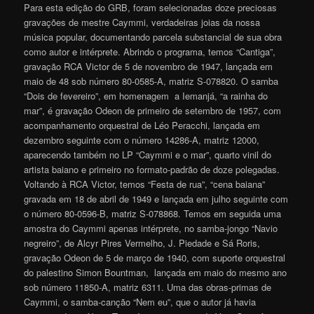
Para esta edição do GRB, foram selecionadas doze preciosas
gravações de mestre Caymmi, verdadeiras joias da nossa
música popular, documentando parcela substancial de sua obra
como autor e intérprete. Abrindo o programa, temos “Cantiga”,
gravação RCA Victor de 5 de novembro de 1947, lançada em
maio de 48 sob número 80-0585-A, matriz S-078820. O samba
“Dois de fevereiro”, em homenagem a Iemanjá, “a rainha do
mar”, é gravação Odeon de primeiro de setembro de 1957, com
acompanhamento orquestral de Léo Peracchi, lançada em
dezembro seguinte com o número 14286-A, matriz 12000,
aparecendo também no LP “Caymmi e o mar”, quarto vinil do
artista baiano e primeiro no formato-padrão de doze polegadas.
Voltando à RCA Victor, temos “Festa de rua”, “cena baiana”
gravada em 18 de abril de 1949 e lançada em julho seguinte com
o número 80-0596-B, matriz S-078868. Temos em seguida uma
amostra do Caymmi apenas intérprete, no samba-jongo “Navio
negreiro”, de Alcyr Pires Vermelho, J. Piedade e Sá Roris,
gravação Odeon de 5 de março de 1940, com suporte orquestral
do palestino Simon Bountman, lançada em maio do mesmo ano
sob número 11850-A, matriz 6311. Uma das obras-primas de
Caymmi, o samba-canção “Nem eu”, que o autor já havia