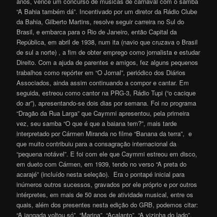
anos, vence um concurso de músicas de carnaval com o samba
“A Bahia também dá”. Incentivado por um diretor da Rádio Clube
da Bahia, Gilberto Martins, resolve seguir carreira no Sul do
Brasil, e embarca para o Rio de Janeiro, então Capital da
República, em abril de 1938, num ita (navio que cruzava o Brasil
de sul a norte) , a fim de obter emprego como jornalista e estudar
Direito. Com a ajuda de parentes e amigos, fez alguns pequenos
trabalhos como repórter em “O Jornal”, periódico dos Diários
Associados, ainda assim continuando a compor e cantar. Em
seguida, estreou como cantor na PRG-3, Rádio Tupi (“o cacique
do ar”), apresentando-se dois dias por semana. Foi no programa
“Dragão da Rua Larga” que Caymmi apresentou, pela primeira
vez, seu samba “O que é que a baiana tem?”, mais tarde
interpretado por Cármen Miranda no filme “Banana da terra”, e
que muito contribuiu para a consagração internacional da
“pequena notável”. E foi com ele que Caymmi estreou em disco,
em dueto com Cármen, em 1939, tendo no verso “A preta do
acarajé” (incluído nesta seleção). Era o pontapé inicial para
inúmeros outros sucessos, gravados por ele próprio e por outros
intérpretes, em mais de 50 anos de atividade musical, entre os
quais, além dos presentes nesta edição do GRB, podemos citar:
“A jangada voltou só”, “Marina”, “Acalanto”, “A vizinha do lado”,