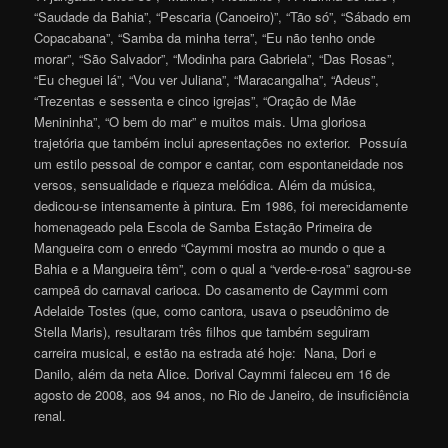
“Saudade da Bahia”, “Pescaria (Canoeiro)”, “Tão só”, “Sábado em
Copacabana”, “Samba da minha terra”, “Eu não tenho onde
morar”, “São Salvador”, “Modinha para Gabriela”, “Das Rosas”,
“Eu cheguei lá”, “Vou ver Juliana”, “Maracangalha”, “Adeus”,
“Trezentas e sessenta e cinco igrejas”, “Oração de Mãe
Menininha”, “O bem do mar” e muitos mais. Uma gloriosa
trajetória que também inclui apresentações no exterior. Possuía
um estilo pessoal de compor e cantar, com espontaneidade nos
versos, sensualidade e riqueza melódica. Além da música,
dedicou-se intensamente à pintura. Em 1986, foi merecidamente
homenageado pela Escola de Samba Estação Primeira de
Mangueira com o enredo “Caymmi mostra ao mundo o que a
Bahia e a Mangueira têm”, com o qual a “verde-e-rosa” sagrou-se
campeã do carnaval carioca. Do casamento de Caymmi com
Adelaide Tostes (que, como cantora, usava o pseudônimo de
Stella Maris), resultaram três filhos que também seguiram
carreira musical, e estão na estrada até hoje: Nana, Dori e
Danilo, além da neta Alice. Dorival Caymmi faleceu em 16 de
agosto de 2008, aos 94 anos, no Rio de Janeiro, de insuficiência
renal.