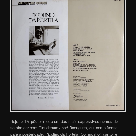
Hoje, o TM põe em foco um dos mais expressivos nomes do
samba carioca: Claudemiro José Rodrigues, ou, como ficaria
para a posteridade, Picolino da Portela. Compositor, cantor e