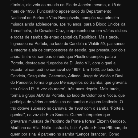
ritmista, ele veio ao mundo no Rio de Janeiro mesmo, a 18 de
maio de 1930. Funcionário aposentado do Departamento
Nacional de Portos e Vias Navegáveis, compôs sua primeira
música ainda adolescente, aos 16 anos, para o Bloco Unidos da
Tamarineira, de Oswaldo Cruz, e apresentou-se em vários clubes
e rodas de samba da então capital da República. Mais tarde,
ingressou na Portela, ao lado de Candeia e Waldir 59, passando
a integrar a ala de compositores da escola, que presidiu por dois
anos. Entre os sambas-enredo que Picolino compôs para a
Portela, destaca-se “Legados de D. João VI”, com o qual a
escola foi campeã no carnaval de 1957. Em 1963, ao lado de
Candeia, Casquinha, Casemiro, Arlindo, Jorge do Violão e Davi
do Pandeiro, forma o grupo Mensageiros do Samba, que gravaria
seu único LP, “A vez do morro”, três anos depois. Mais tarde,
forma o grupo ABC da Portela, ao lado de Colombo e Noca, que
participa de vários espetáculos de samba e alguns festivais. O
trio obteve sucesso no carnaval de 1968 com o samba “Portela
querida”, na voz de Elza Soares. Outros intérpretes que
gravaram músicas de Picolino da Portela foram Elizeth Cardoso,
Martinho da Vila, Noite Ilustrada, Luiz Ayrão e Eliana Pittman, de
quem por sinal é parceiro no samba “Lenços brancos”. Como