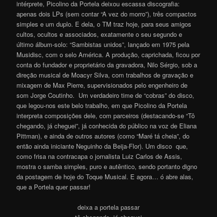
intérprete, Picolino da Portela deixou escassa discografia:
apenas dois LPs (sem contar “A vez do morro”), três compactos
simples e um duplo. E dela, o TM traz hoje, para seus amigos
cultos, ocultos e associados, exatamente o seu segundo e
último álbum-solo: “Sambistas unidos”, lançado em 1975 pela
Musidisc, com o selo América. A produção, caprichada, ficou por
conta do fundador e proprietário da gravadora, Nilo Sérgio, sob a
direção musical de Moacyr Silva, com trabalhos de gravação e
mixagem de Max Pierre,
supervisionados pelo engenheiro de
som Jorge Coutinho. Um verdadeiro time de “cobras” do disco,
que legou-nos este belo trabalho, em que Picolino da Portela
interpreta composições dele, com parceiros (destacando-se “Tô
chegando, já cheguei”, já conhecida do público na voz de Eliana
Pittman), e ainda de outros autores (como “Maré tá cheia”, do
então ainda iniciante Neguinho da Beija-Flor). Um disco que,
como frisa na contracapa o jornalista Luiz Carlos de Assis,
mostra o samba simples, puro e autêntico, sendo portanto digno
da postagem de hoje do Toque Musical. E agora… ó abre alas,
que a Portela quer passar!
deixa a portela passar