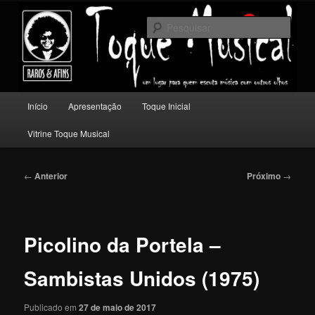
Pular
Um lugar para quem escuta música com outros olhos.
para
Pesqu
o
conteúdo
Toque Musical
principal
Menu
Início
Apresentação
Toque Inicial
principal
Vitrine Toque Musical
Navegação
←
Anterior
Próximo
→
de
posts
Picolino da Portela –
Sambistas Unidos (1975)
Publicado em
27 de maio de 2017