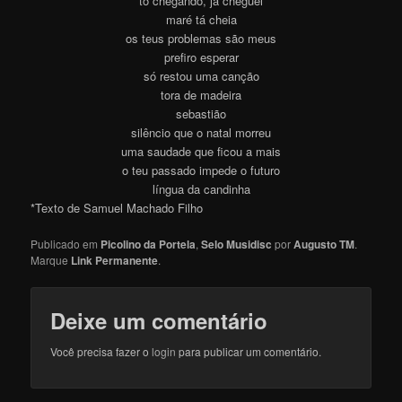
tô chegando, já cheguei
maré tá cheia
os teus problemas são meus
prefiro esperar
só restou uma canção
tora de madeira
sebastião
silêncio que o natal morreu
uma saudade que ficou a mais
o teu passado impede o futuro
língua da candinha
*Texto de Samuel Machado Filho
Publicado em
Picolino da Portela
,
Selo Musidisc
por
Augusto TM
.
Marque
Link Permanente
.
Deixe um comentário
Você precisa fazer o
login
para publicar um comentário.