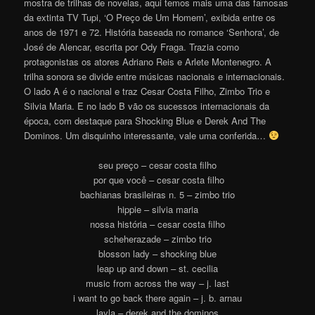
mostra de trilhas de novelas, aqui temos mais uma das famosas
da extinta TV Tupi, ‘O Preço de Um Homem’, exibida entre os
anos de 1971 e 72. História baseada no romance ‘Senhora’, de
José de Alencar, escrita por Ody Fraga. Trazia como
protagonistas os atores Adriano Reis e Arlete Montenegro. A
trilha sonora se divide entre músicas nacionais e internacionais.
O lado A é o nacional e traz Cesar Costa Filho, Zimbo Trio e
Silvia Maria. E no lado B vão os sucessos internacionais da
época, com destaque para Shocking Blue e Derek And The
Dominos. Um disquinho interessante, vale uma conferida…
seu preço – cesar costa filho
por que você – cesar costa filho
bachianas brasileiras n. 5 – zimbo trio
hippie – silvia maria
nossa história – cesar costa filho
scheherazade – zimbo trio
blosson lady – shocking blue
leap up and down – st. cecilia
music from across the way – j. last
i want to go back there again – j. b. arnau
layla – derek and the dominos