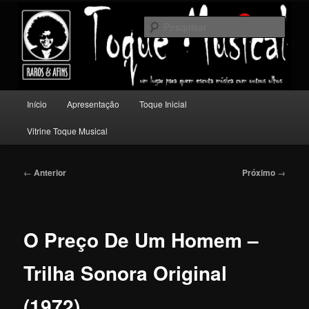
Pular
Um lugar para quem escuta música com outros olhos.
para
Pesqu
o
conteúdo
Toque Musical
principal
Menu
Início
Apresentação
Toque Inicial
principal
Vitrine Toque Musical
Navegação
←
Anterior
Próximo
→
de
posts
O Preço De Um Homem –
Trilha Sonora Original
(1972)