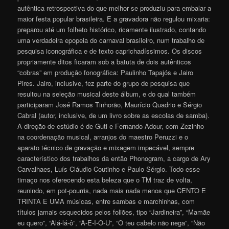
autêntica retrospectiva do que melhor se produziu para embalar a
maior festa popular brasileira. E a gravadora não regulou mixaria:
preparou até um folheto histórico, ricamente ilustrado, contando
uma verdadeira epopeia do carnaval brasileiro, num trabalho de
pesquisa iconográfica e de texto caprichadíssimos. Os discos
propriamente ditos ficaram sob a batuta de dois autênticos
“cobras” em produção fonográfica: Paulinho Tapajós e Jairo
Pires. Jairo, inclusive, fez parte do grupo de pesquisa que
resultou na seleção musical deste álbum, e do qual também
participaram José Ramos Tinhorão, Maurício Quadrio e Sérgio
Cabral (autor, inclusive, de um livro sobre as escolas de samba).
A direção de estúdio é de Guti e Fernando Adour, com Zezinho
na coordenação musical, arranjos do maestro Peruzzi e o
aparato técnico de gravação e mixagem impecável, sempre
característico dos trabalhos da então Phonogram, a cargo de Ary
Carvalhaes, Luís Cláudio Coutinho e Paulo Sérgio. Todo esse
timaço nos oferecendo esta beleza que o TM traz de volta,
reunindo, em pot-pourris, nada mais nada menos que CENTO E
TRINTA E UMA músicas, entre sambas e marchinhas, com
títulos jamais esquecidos pelos foliões, tipo “Jardineira”, “Mamãe
eu quero”, “Alá-lá-ô”, “A-E-I-O-U”, “O teu cabelo não nega”, “Não