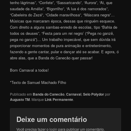
tenho lágrimas”, “Confete”, “Sassaricando”, “Aurora”, “Ai, que
saudade da Amélia”, “Bigorrilho”, “A lua é dos namorados”,
“Cabeleira do Zezé”, “Cidade maravilhosa”, “Máscara negra”…
Músicas que marcaram época, dessas que ninguém esquece.
Com direito a alguns sambas-enredo de escolas, tipo “Bahia de
todos os deuses”, “Festa para um rei negro’ (“Pega no ganzê,
pega no ganzá”)… Um trabalho impecável, que sem dúvida irá
proporcionar momentos de pura animação e entretenimento,
fazendo a gente cantar, pular e dançar até se acabar. E agora, ó
abre alas, que a Banda do Canecão quer passar!
Bom Carnaval a todos!
*Texto de Samuel Machado Filho
Publicado em
Banda do Canecão
,
Carnaval
,
Selo Polydor
por
Augusto TM
. Marque
Link Permanente
.
Deixe um comentário
Você precisa fazer o
login
para publicar um comentário.