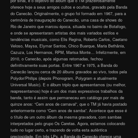
por sinal, é o objetivo do álbum que o TM prazeirosamente
oferece hoje a seus amigos cultos e ocultos, gravado pela Banda
do Canecão. Originalmente, o grupo foi formado em 1967, para a
cerimônia de inauguração do Canecão, uma casa de shows do
Rio de Janeiro que marcou época, situada no bairro de Botafogo,
e onde se apresentaram artistas dos mais variados estilos e
tendências musicais, como Elis Regina, Roberto Carlos, Caetano
Veloso, Maysa, Elymar Santos, Chico Buarque, Maria Bethânia,
Cazuza, Los Hermanos, RPM, Marisa Monte… Infelizmente, em
2010, o Canecão, após algumas retomadas, fechou
definitivamente suas portas. Entre 1967 e 1975, a Banda do
Canecão lançou cerca de 20 álbuns gravados ao vivo, todos pela
Polydor/Philips (depois Phonogram, Polygram e atualmente
Universal Music). E o álbum triplo que apresentamos (ou melhor,
reapresentamos) hoje é um dos mais expressivos trabalhos da
banda, tanto é assim que permaneceu em catálogo por mais de
quinze anos: “Cem anos de carnaval”, que o TM já havia postado
anteriormente como “Cem anos de samba”. Acontece que esse é
o título de um outro álbum da mesma gravadora, com sambas
interpretados pelo grupo Os Caretas. Agora, estamos colocando
tudo no lugar certo, e trazendo de volta esta autêntica
preciosidade. Em três LPs, a Banda do Canecão oferece uma