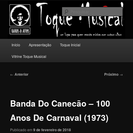
Pular
Um lugar para quem escuta música com outros olhos.
para
Pesqu
o
conteúdo
Toque Musical
principal
Menu
Início
Apresentação
Toque Inicial
principal
Vitrine Toque Musical
Navegação
←
Anterior
Próximo
→
de
posts
Banda Do Canecão – 100
Anos De Carnaval (1973)
Publicado em
9 de fevereiro de 2018