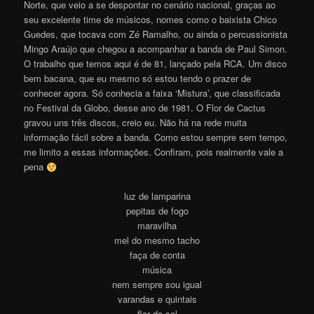
Norte, que veio a se despontar no cenário nacional, graças ao
seu excelente time de músicos, nomes como o baixista Chico
Guedes, que tocava com Zé Ramalho, ou ainda o percussionista
Mingo Araújo que chegou a acompanhar a banda de Paul Simon.
O trabalho que temos aqui é de 81, lançado pela RCA. Um disco
bem bacana, que eu mesmo só estou tendo o prazer de
conhecer agora. Só conhecia a faixa ‘Mistura’, que classificada
no Festival da Globo, desse ano de 1981. O Flor de Cactus
gravou uns três discos, creio eu. Não há na rede muita
informação fácil sobre a banda. Como estou sempre sem tempo,
me limito a essas informações. Confiram, pois realmente vale a
pena
luz de lamparina
pepitas de fogo
maravilha
mel do mesmo tacho
faça de conta
música
nem sempre sou igual
varandas e quintais
flor do sol