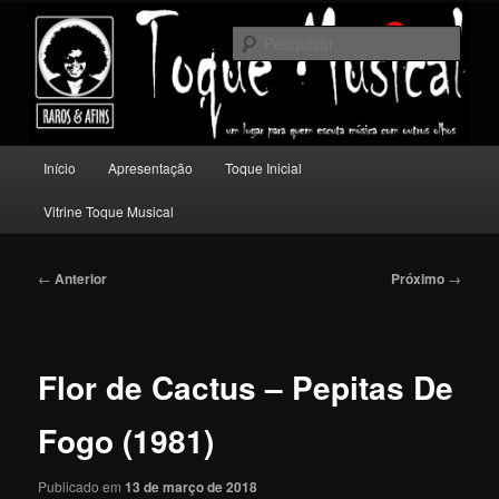
Pular
Um lugar para quem escuta música com outros olhos.
para
Pesqu
o
conteúdo
Toque Musical
principal
Menu
Início
Apresentação
Toque Inicial
principal
Vitrine Toque Musical
Navegação
←
Anterior
Próximo
→
de
posts
Flor de Cactus – Pepitas De
Fogo (1981)
Publicado em
13 de março de 2018