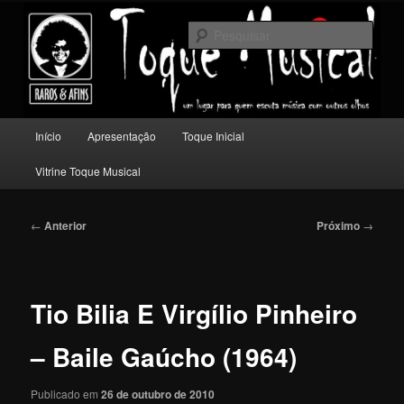
Pular
Um lugar para quem escuta música com outros olhos.
para
Pesqu
o
conteúdo
Toque Musical
principal
Menu
Início
Apresentação
Toque Inicial
principal
Vitrine Toque Musical
Navegação
←
Anterior
Próximo
→
de
posts
Tio Bilia E Virgílio Pinheiro
– Baile Gaúcho (1964)
Publicado em
26 de outubro de 2010