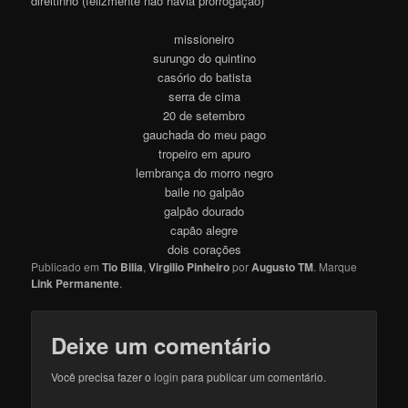
direitinho (felizmente não havia prorrogação)
missioneiro
surungo do quintino
casório do batista
serra de cima
20 de setembro
gauchada do meu pago
tropeiro em apuro
lembrança do morro negro
baile no galpão
galpão dourado
capão alegre
dois corações
Publicado em
Tio Bilia
,
Virgilio Pinheiro
por
Augusto TM
. Marque
Link Permanente
.
Deixe um comentário
Você precisa fazer o
login
para publicar um comentário.