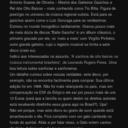
Antonio Soares de Oliveira – Mestre dos Gaiteiros Gaúchos e
Rei dos Oito Baixos – mais conhecido como Tio Bilia. Figura de
prestígio no universo da música regional sulista. Está para os
gaúchos assim como o Luiz Gonzaga para os nordestinos.
Estreou no mundo fonográfico tardiamente. Gravou pouco mais
de meia dúzia de discos.”Baile Gaúcho” é um álbum clássico, o
primeiro gravado por ele, no ‘meio a meio’ com Virgílio Pinheiro,
outro grande gaiteiro, cujo o registro musical se limita a este
disco (creio eu).
Indico aos interessados no assunto,
“A sanfona de oito baixos na
música instrumental brasileira”, de Leonardo Rugero Peres
. Uma
boa leitura sobre sanfonas e sanfoneiros.
Um detalhe curioso sobre nossas raridades: este disco, por
exemplo, não se encontra facilmente para comprar. Sua última
edição foi em 1968. Não foi mais relançando no país, mas em
compensação na
EMI da Bélgica
ele saí por pouco mais de uns
10 Euros (será que a família ou quem detém os direitos autorais
está recebendo direitinho essa grana aqui no Brasil?). Ups!
Não sei porque, mas este disco eu gosto de ouvir quando está
amanhecendo o dia. Fica completo com um galo cantando no
fundo do quintal. Aliás e por falar nisso, o Galo ontem cantou