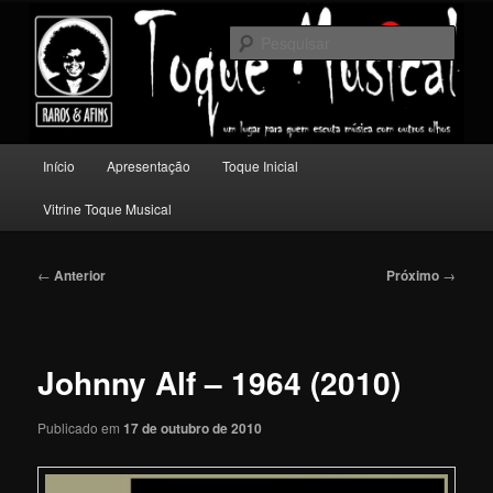
Pular
Um lugar para quem escuta música com outros olhos.
para
Pesqu
o
conteúdo
Toque Musical
principal
Menu
Início
Apresentação
Toque Inicial
principal
Vitrine Toque Musical
Navegação
←
Anterior
Próximo
→
de
posts
Johnny Alf – 1964 (2010)
Publicado em
17 de outubro de 2010