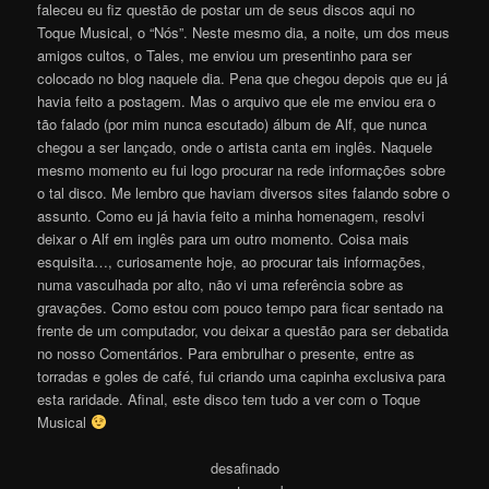
faleceu eu fiz questão de postar um de seus discos aqui no
Toque Musical, o “Nós”. Neste mesmo dia, a noite, um dos meus
amigos cultos, o Tales, me enviou um presentinho para ser
colocado no blog naquele dia. Pena que chegou depois que eu já
havia feito a postagem. Mas o arquivo que ele me enviou era o
tão falado (por mim nunca escutado) álbum de Alf, que nunca
chegou a ser lançado, onde o artista canta em inglês. Naquele
mesmo momento eu fui logo procurar na rede informações sobre
o tal disco. Me lembro que haviam diversos sites falando sobre o
assunto. Como eu já havia feito a minha homenagem, resolvi
deixar o Alf em inglês para um outro momento. Coisa mais
esquisita…, curiosamente hoje, ao procurar tais informações,
numa vasculhada por alto, não vi uma referência sobre as
gravações. Como estou com pouco tempo para ficar sentado na
frente de um computador, vou deixar a questão para ser debatida
no nosso Comentários. Para embrulhar o presente, entre as
torradas e goles de café, fui criando uma capinha exclusiva para
esta raridade. Afinal, este disco tem tudo a ver com o Toque
Musical
desafinado