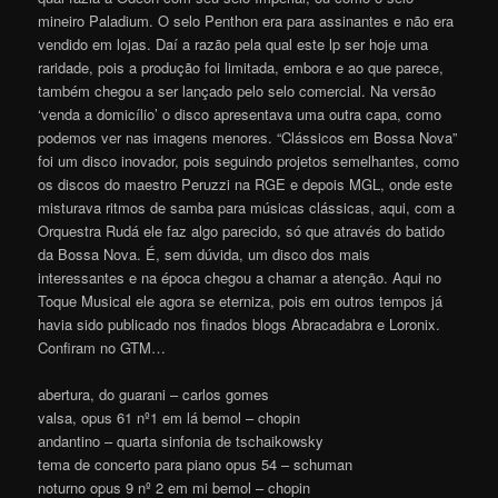
mineiro Paladium. O selo Penthon era para assinantes e não era
vendido em lojas. Daí a razão pela qual este lp ser hoje uma
raridade, pois a produção foi limitada, embora e ao que parece,
também chegou a ser lançado pelo selo comercial. Na versão
‘venda a domicílio’ o disco apresentava uma outra capa, como
podemos ver nas imagens menores. “Clássicos em Bossa Nova”
foi um disco inovador, pois seguindo projetos semelhantes, como
os discos do maestro Peruzzi na RGE e depois MGL, onde este
misturava ritmos de samba para músicas clássicas, aqui, com a
Orquestra Rudá ele faz algo parecido, só que através do batido
da Bossa Nova. É, sem dúvida, um disco dos mais
interessantes e na época chegou a chamar a atenção. Aqui no
Toque Musical ele agora se eterniza, pois em outros tempos já
havia sido publicado nos finados blogs Abracadabra e Loronix.
Confiram no GTM…
abertura, do guarani – carlos gomes
valsa, opus 61 nº1 em lá bemol – chopin
andantino – quarta sinfonia de tschaikowsky
tema de concerto para piano opus 54 – schuman
noturno opus 9 nº 2 em mi bemol – chopin