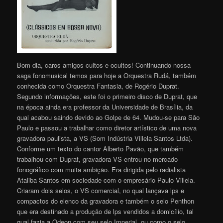
Bom dia, caros amigos cultos e ocultos! Continuando nossa
saga fonomusical temos para hoje a Orquestra Rudá, também
conhecida como Orquestra Fantasia, de Rogério Duprat.
Segundo informações, este foi o primeiro disco de Duprat, que
na época ainda era professor da Universidade de Brasília, da
qual acabou saindo devido ao Golpe de 64. Mudou-se para São
Paulo e passou a trabalhar como diretor artístico de uma nova
gravadora paulista, a VS (Som Indústria Villela Santos Ltda).
Conforme um texto do cantor Alberto Pavão, que também
trabalhou com Duprat, gravadora VS entrou no mercado
fonográfico com muita ambição. Era dirigida pelo radialista
Ataliba Santos em sociedade com o empresário Paulo Villela.
Criaram dois selos, o VS comercial, no qual lançava lps e
compactos do elenco da gravadora e também o selo Penthon
que era destinado a produção de lps vendidos a domicílio, tal
qual fazia a Odeon com seu selo Imperial, ou como o selo