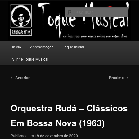
Pular
Um lugar para quem escuta música com outros olhos.
para
Pesqu
o
conteúdo
Toque Musical
principal
Menu
Início
Apresentação
Toque Inicial
principal
Vitrine Toque Musical
Navegação
←
Anterior
Próximo
→
de
posts
Orquestra Rudá – Clássicos
Em Bossa Nova (1963)
Publicado em
19 de dezembro de 2020