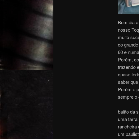
Bom dia a
nosso Toqu
muito suc
do grande
60 e numa 
Porém, co
trazendo e
quase todo
saber que 
Porém e p
sempre o q
baião da s
uma farra 
rancheira
um paulis