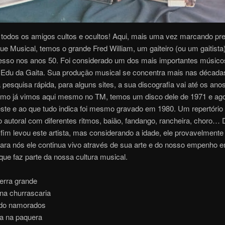
 todos os amigos cultos e ocultos! Aqui, mais uma vez marcando pr
e Musical, temos o grande Fred William, um gaiteiro (ou um gaitista
esso nos anos 50. Foi considerado um dos mais importantes músicos
 Edu da Gaita. Sua produção musical se concentra mais nas década
pesquisa rápida, para alguns sites, a sua discografia vai até os anos
mo já vimos aqui mesmo no TM, temos um disco dele de 1971 e ago
ste e ao que tudo indica foi mesmo gravado em 1980. Um repertório 
 autoral com diferentes ritmos, baião, fandango, rancheira, choro… Di
fim levou este artista, mas considerando a idade, ele provavelmente 
ara nós ele continua vivo através de sua arte e do nosso empenho e
ue faz parte da nossa cultura musical.
erra grande
na churrascaria
 do namorados
ta na paquera