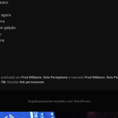
 saco
 agora
rra
no galpão
u
ana
oi publicado em
Fred Williams
,
Selo Parlophone
e marcado
Fred Williams
,
Selo Pa
o TM
. Guardar
link permanente
.
Orgulhosamente mantido com WordPress