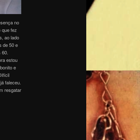
esença no
) que fez
, ao lado
s de 50 e
 60.
ra estou
bonito e
fícil
já faleceu.
m resgatar