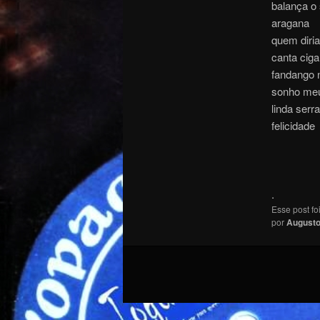
balança o
aragana
quem diria
canta ciga
fandango 
sonho me
linda serr
felicidade
.
Esse post f
por
August