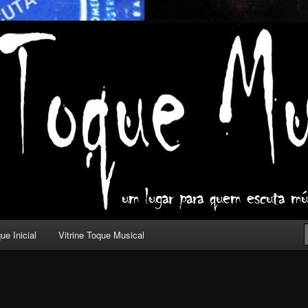
ica com outros olhos.
l
ue Inicial
Vitrine Toque Musical