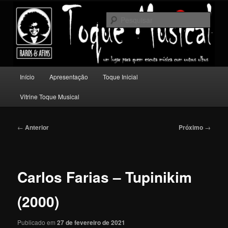
Pular
Um lugar para quem escuta música com outros olhos.
para
Pesqu
o
conteúdo
Toque Musical
principal
Menu
Início
Apresentação
Toque Inicial
principal
Vitrine Toque Musical
Navegação
←
Anterior
Próximo
→
de
posts
Carlos Farias – Tupinikim
(2000)
Publicado em
27 de fevereiro de 2021