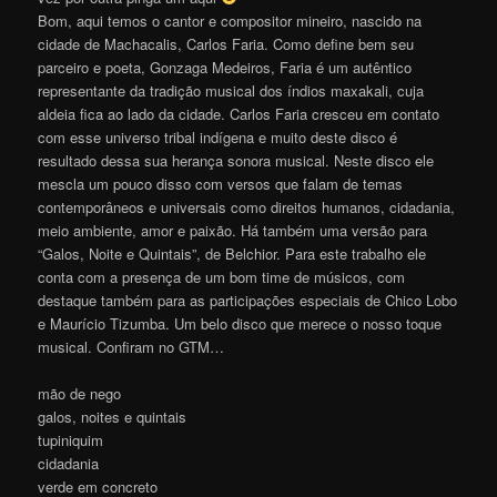
Bom, aqui temos o cantor e compositor mineiro, nascido na
cidade de Machacalis, Carlos Faria. Como define bem seu
parceiro e poeta, Gonzaga Medeiros, Faria é um autêntico
representante da tradição musical dos índios maxakali, cuja
aldeia fica ao lado da cidade. Carlos Faria cresceu em contato
com esse universo tribal indígena e muito deste disco é
resultado dessa sua herança sonora musical. Neste disco ele
mescla um pouco disso com versos que falam de temas
contemporâneos e universais como direitos humanos, cidadania,
meio ambiente, amor e paixão. Há também uma versão para
“Galos, Noite e Quintais”, de Belchior. Para este trabalho ele
conta com a presença de um bom time de músicos, com
destaque também para as participações especiais de Chico Lobo
e Maurício Tizumba. Um belo disco que merece o nosso toque
musical. Confiram no GTM…
mão de nego
galos, noites e quintais
tupiniquim
cidadania
verde em concreto