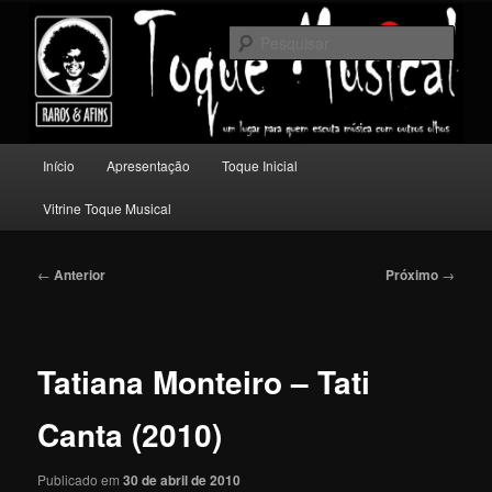
Pular
Um lugar para quem escuta música com outros olhos.
para
Pesqu
o
conteúdo
Toque Musical
principal
Menu
Início
Apresentação
Toque Inicial
principal
Vitrine Toque Musical
Navegação
←
Anterior
Próximo
→
de
posts
Tatiana Monteiro – Tati
Canta (2010)
Publicado em
30 de abril de 2010