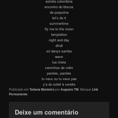
estrela colombina
encontro do blocos
de purpurina
let’s do it
summertime
fly me to the moon
temptation
night and day
dindi
só danço samba
wave
lua cheia
caminhos de vidro
paroles, paroles
tu veux ou tu veux pas
y’a du soleil à vendre
Publicado em
Tatiana Monteiro
por
Augusto TM
. Marque
Link
Permanente
.
Deixe um comentário