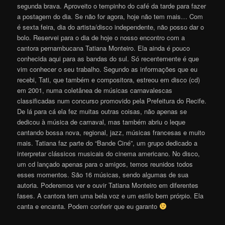
segunda brava. Aproveito o tempinho do café da tarde para fazer
a postagem do dia. Se não for agora, hoje não tem mais… Com
é sexta feira, dia do artista/disco independente, não posso dar o
bolo. Reservei para o dia de hoje o nosso encontro com a
cantora pernambucana Tatiana Monteiro. Ela ainda é pouco
conhecida aqui para as bandas do sul. Só recentemente é que
vim conhecer o seu trabalho. Segundo as informações que eu
recebi, Tati, que também e compositora, estreou em disco (cd)
em 2001, numa coletânea de músicas carnavalescas
classificadas num concurso promovido pela Prefeitura do Recife.
De lá para cá ela fez muitas outras coisas, não apenas se
dedicou à música de carnaval, mas também abriu o leque
cantando bossa nova, regional, jazz, músicas francesas e muito
mais. Tatiana faz parte do “Bande Ciné”, um grupo dedicado a
interpretar clássicos musicais do cinema americano. No disco,
um cd lançado apenas para o amigos, temos reunidos todos
esses momentos. São 16 músicas, sendo algumas de sua
autoria. Poderemos ver e ouvir Tatiana Monteiro em diferentes
fases. A cantora tem uma bela voz e um estilo bem prórpio. Ela
canta e encanta. Podem conferir que eu garanto