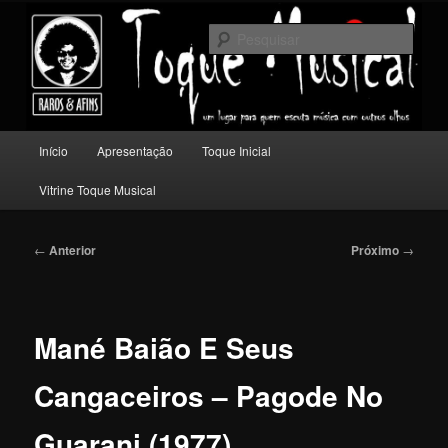
Pular
Um lugar para quem escuta música com outros olhos.
para
Pesqu
o
conteúdo
Toque Musical
principal
Menu
Início
Apresentação
Toque Inicial
principal
Vitrine Toque Musical
Navegação
←
Anterior
Próximo
→
de
posts
Mané Baião E Seus
Cangaceiros – Pagode No
Guarani (1977)