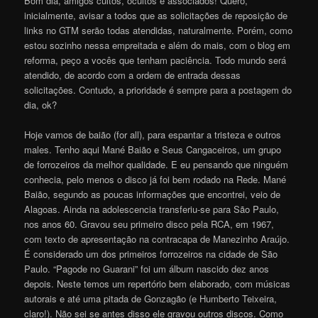
Bom dia, amigos cultos, ocultos e associados! Quero,
inicialmente, avisar a todos que as solicitações de reposição de
links no GTM serão todas atendidas, naturalmente. Porém, como
estou sozinho nessa empreitada e além do mais, com o blog em
reforma, peço a vocês que tenham paciência. Todo mundo será
atendido, de acordo com a ordem de entrada dessas
solicitações. Contudo, a prioridade é sempre para a postagem do
dia, ok?
Hoje vamos de baião (for all), para espantar a tristeza e outros
males. Tenho aqui Mané Baião e Seus Cangaceiros, um grupo
de forrozeiros da melhor qualidade. E eu pensando que ninguém
conhecia, pelo menos o disco já foi bem rodado na Rede. Mané
Baião, segundo as poucas informações que encontrei, veio de
Alagoas. Ainda na adolescencia transferiu-se para São Paulo,
nos anos 60. Gravou seu primeiro disco pela RCA, em 1967,
com texto de apresentação na contracapa de Manezinho Araújo.
É considerado um dos primeiros forrozeiros na cidade de São
Paulo. “Pagode no Guarani” foi um álbum nascido dez anos
depois. Neste temos um repertório bem elaborado, com músicas
autorais e até uma pitada de Gonzagão (e Humberto Teixeira,
claro!). Não sei se antes disso ele gravou outros discos. Como