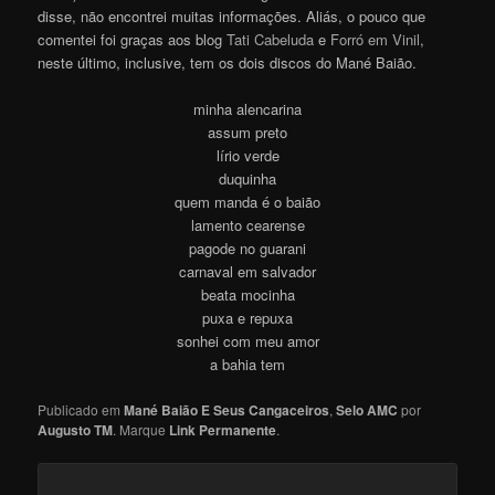
disse, não encontrei muitas informações. Aliás, o pouco que
comentei foi graças aos blog
Tati Cabeluda
e
Forró em Vinil
,
neste último, inclusive, tem os dois discos do Mané Baião.
minha alencarina
assum preto
lírio verde
duquinha
quem manda é o baião
lamento cearense
pagode no guarani
carnaval em salvador
beata mocinha
puxa e repuxa
sonhei com meu amor
a bahia tem
Publicado em
Mané Baião E Seus Cangaceiros
,
Selo AMC
por
Augusto TM
. Marque
Link Permanente
.