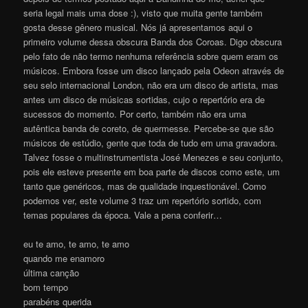
seria legal mais uma dose :), visto que muita gente também
gosta desse gênero musical. Nós já apresentamos aqui o
primeiro volume dessa obscura Banda dos Coroas. Digo obscura
pelo fato de não termo nenhuma referência sobre quem eram os
músicos. Embora fosse um disco lançado pela Odeon através de
seu selo internacional London, não era um disco de artista, mas
antes um disco de músicas sortidas, cujo o repertório era de
sucessos do momento. Por certo, também não era uma
autêntica banda de coreto, de quermesse. Percebe-se que são
músicos de estúdio, gente que toda de tudo em uma gravadora.
Talvez fosse o multinstrumentista José Menezes e seu conjunto,
pois ele esteve presente em boa parte de discos como este, um
tanto que genéricos, mas de qualidade inquestionável. Como
podemos ver, este volume 3 traz um repertório sortido, com
temas populares da época. Vale a pena conferir…
eu te amo, te amo, te amo
quando me enamoro
última canção
bom tempo
parabéns querida