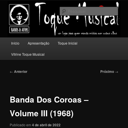
Pular
Um lugar para quem escuta música com outros olhos.
para
Pesqu
o
conteúdo
Toque Musical
principal
Menu
Início
Apresentação
Toque Inicial
principal
Vitrine Toque Musical
Navegação
←
Anterior
Próximo
→
de
posts
Banda Dos Coroas –
Volume III (1968)
Publicado em
4 de abril de 2022