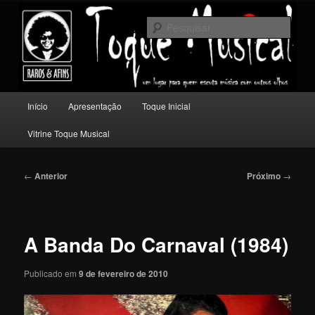
Pular
Um lugar para quem escuta música com outros olhos.
para
Pesqu
o
conteúdo
Toque Musical
principal
Menu
Início
Apresentação
Toque Inicial
principal
Vitrine Toque Musical
Navegação
←
Anterior
Próximo
→
de
posts
A Banda Do Carnaval (1984)
Publicado em
9 de fevereiro de 2010