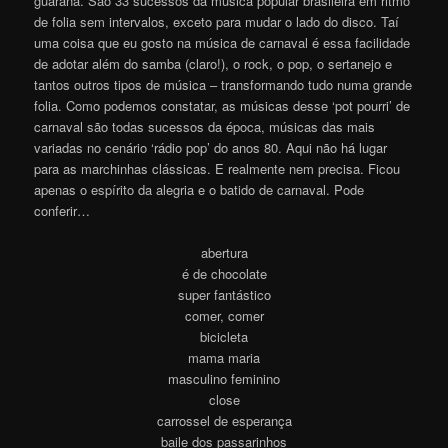
guaraná. São 33 sucessos da música popular brasileira em ritmo
de folia sem intervalos, exceto para mudar o lado do disco. Taí
uma coisa que eu gosto na música de carnaval é essa facilidade
de adotar além do samba (claro!), o rock, o pop, o sertanejo e
tantos outros tipos de música – transformando tudo numa grande
folia. Como podemos constatar, as músicas desse ‘pot pourri’ de
carnaval são todas sucessos da época, músicas das mais
variadas no cenário ‘rádio pop’ do anos 80. Aqui não há lugar
para as marchinhas clássicas. E realmente nem precisa. Ficou
apenas o espírito da alegria e o batido de carnaval. Pode
conferir…
abertura
é de chocolate
super fantástico
comer, comer
bicicleta
mama maria
masculino feminino
close
carrossel de esperança
baile dos passarinhos