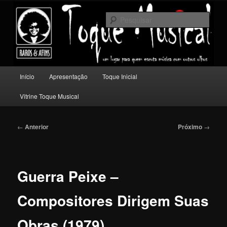
Pular
Um lugar para quem escuta música com outros olhos.
para
Pesqu
o
conteúdo
Toque Musical
principal
Menu
Início
Apresentação
Toque Inicial
principal
Vitrine Toque Musical
Navegação
←
Anterior
Próximo
→
de
posts
Guerra Peixe –
Compositores Dirigem Suas
Obras (1979)