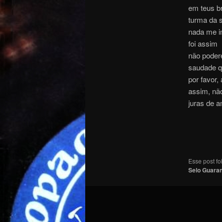
em teus b
turma da 
nada me i
foi assim
não poder
saudade 
por favor,
assim, nã
juras de 
Esse post f
Selo Guaran