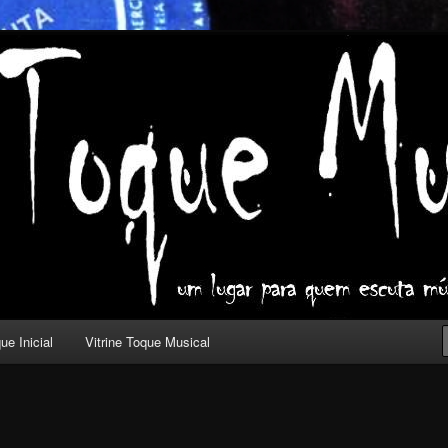
ica com outros olhos.
l
ue Inicial
Vitrine Toque Musical