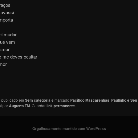
raços
savassi
mporta
ei mudar
que vem
 amor
o me deves ocultar
amor
oi publicado em
Sem categoria
e marcado
Pacífico Mascarenhas
,
Paulinho e Seu
i
por
Augusto TM
. Guardar
link permanente
.
Orgulhosamente mantido com WordPress