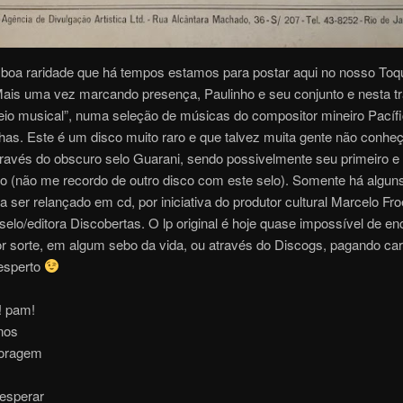
boa raridade que há tempos estamos para postar aqui no nosso Toq
Mais uma vez marcando presença, Paulinho e seu conjunto e nesta t
io musical”, numa seleção de músicas do compositor mineiro Pacíf
s. Este é um disco muito raro e que talvez muita gente não conheça
ravés do obscuro selo Guarani, sendo possivelmente seu primeiro e
o (não me recordo de outro disco com este selo). Somente há algun
 a ser relançado em cd, por iniciativa do produtor cultural Marcelo Fr
selo/editora Discobertas. O lp original é hoje quase impossível de en
 sorte, em algum sebo da vida, ou através do Discogs, pagando ca
 esperto
! pam!
nos
coragem
 esperar