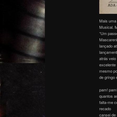
Mais uma 
Musical. 
“Um passe
Mascarenha
lançado at
lançament
atrás veio
excelente 
mesmo por
de gringo
pam! pam
quantos a
falta-me 
recado
cansei de