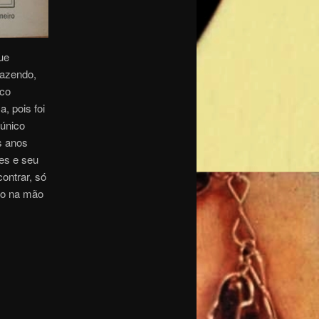
ue
razendo,
ico
, pois foi
 único
s anos
oes e seu
contrar, só
ro na mão