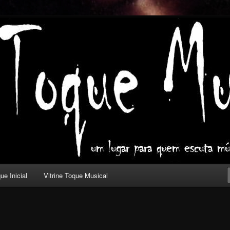
ica com outros olhos.
l
ue Inicial
Vitrine Toque Musical