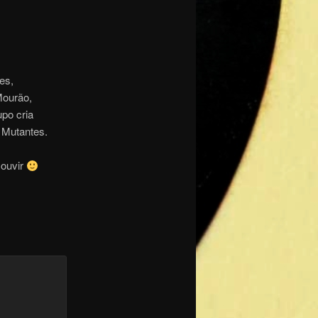
es,
Mourão,
po cria
 Mutantes.
 ouvir