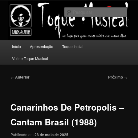
Pular
Um lugar para quem escuta música com outros olhos.
para
Pesqu
o
conteúdo
Toque Musical
principal
Menu
Início
Apresentação
Toque Inicial
principal
Vitrine Toque Musical
Navegação
←
Anterior
Próximo
→
de
posts
Canarinhos De Petropolis –
Cantam Brasil (1988)
Publicado em
28 de maio de 2025