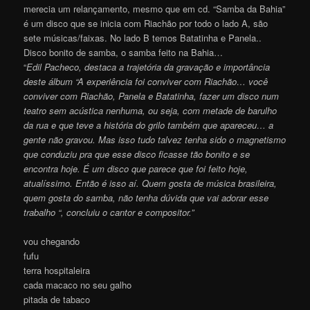
merecia um relançamento, mesmo que em cd. “Samba da Bahia”
é um disco que se inicia com Riachão por todo o lado A, são
sete músicas/faixas. No lado B temos Batatinha e Panela..
Disco bonito de samba, o samba feito na Bahia…
“
Edil Pacheco, destaca a trajetória da gravação e importância
deste álbum “A experiência foi conviver com Riachão… você
conviver com Riachão, Panela e Batatinha, fazer um disco num
teatro sem acústica nenhuma, ou seja, com metade de barulho
da rua e que teve a história do grilo também que apareceu… a
gente não gravou. Mas isso tudo talvez tenha sido o magnetismo
que conduziu pra que esse disco ficasse tão bonito e se
encontra hoje. É um disco que parece que foi feito hoje,
atualíssimo. Então é isso aí. Quem gosta de música brasileira,
quem gosta do samba, não tenha dúvida que vai adorar esse
trabalho “, concluiu o cantor e compositor.”
vou chegando
fufu
terra hospitaleira
cada macaco no seu galho
pitada de tabaco