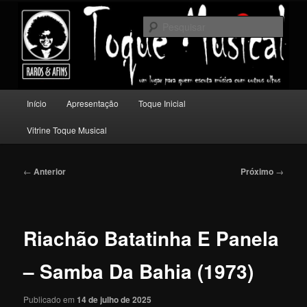
Pular
Um lugar para quem escuta música com outros olhos.
para
Pesqu
o
conteúdo
Toque Musical
principal
Menu
Início
Apresentação
Toque Inicial
principal
Vitrine Toque Musical
Navegação
←
Anterior
Próximo
→
de
posts
Riachão Batatinha E Panela
– Samba Da Bahia (1973)
Publicado em
14 de julho de 2025