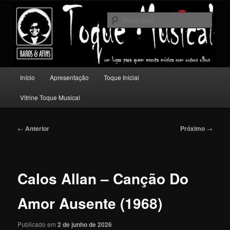
Pular
Um lugar para quem escuta música com outros olhos.
para
Pesqu
o
conteúdo
Toque Musical
principal
Menu
Início
Apresentação
Toque Inicial
principal
Vitrine Toque Musical
Navegação
←
Anterior
Próximo
→
de
posts
Calos Allan – Canção Do
Amor Ausente (1968)
Publicado em
2 de junho de 2026