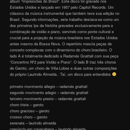
álbum “Impressões do Brasil”. Este disco foi gravado nos
Estados Unidos e lançado em 1957 pelo Capitol Records. Um
clássico da música instrumental que também teve sua edição no
Brasil. Segundo informações, este trabalho destaca-se como um
dos primeiros lps da história gravados exclusivamente para a
combinação de violão e piano, servindo como ponte cultural e
crucial para a projeção da música brasileira nos Estados Unidos
antes mesmo da Bossa Nova. O repertório mescla peças de
concerto complexas com o dinamismo do choro brasileiro. O
lado A é totalmente dedicado a Radamés Gnattali com sua peça
“Concertino Nº2 para Violão e Piano”. O lado B traz três choros
de Garoto, um choro de Villa-Lobos e duas outras composições
do próprio Laurindo Almeida.. Taí, um disco para entendidos
primeiro movimento allegro – radamés gnattali
segundo movimento adagio – radamés gnattali
terceiro movimento presto – radamés gnattali
choro triste – garoto
choro gracioso – garoto
cnosso choro – garoto
serenata – laurindo almeida
crepúsclo em copacabana – laurindo almeida