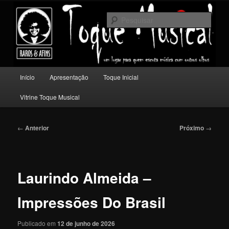
Pular
Um lugar para quem escuta música com outros olhos.
para
Pesqu
o
conteúdo
Toque Musical
principal
Menu
Início
Apresentação
Toque Inicial
principal
Vitrine Toque Musical
Navegação
←
Anterior
Próximo
→
de
posts
Laurindo Almeida –
Impressões Do Brasil
Publicado em
12 de junho de 2026