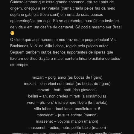
Curioso lembrar que essa grande soprando, em seu país de
origem, chegou a ser vaiada (trama criada pelos fãs da meio
soprano gabriela Besanzoni) em uma de suas poucas
apresentações por aqui. Só se apresentou num último instante
de vida e em um desfile de carnaval. Só podia mesmo ser Brasil
O disco que aqui apresento nos traz como peça principal “As
Bachianas N. 5” de Villa Lobos, regida pelo próprio autor.
Seguem também outros trechos importantes de óperas que
fizeram de Bidú Sayão a maior cantora lírica brasileira de todos
os tempos.
mozart – porgi amor (as bodas de fígaro)
mozart – deh vieni non tardar (as bodas de fígaro)
mozart – batti, batti (don giovanni)
bellini – ah, non credea mirarti (a sonâmbula)
verdi – ah, fors’ è lui-sempre libera (la traviata)
villa lobos – bachianas brasileiras n. 5
massenet – je suis encore (manon)
massenet – voyons manon (manon)
massenet – adieu, notre petite table (manon)
massenet – gavotte, obeissons quand leur voix appelle (manon)