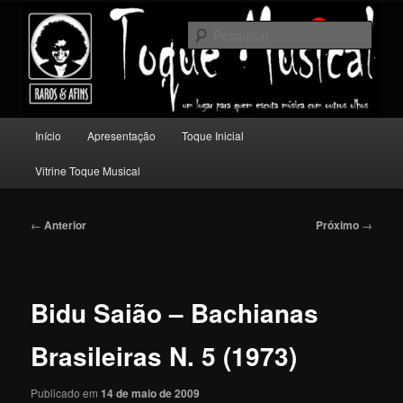
Pular
Um lugar para quem escuta música com outros olhos.
para
Pesqu
o
conteúdo
Toque Musical
principal
Menu
Início
Apresentação
Toque Inicial
principal
Vitrine Toque Musical
Navegação
←
Anterior
Próximo
→
de
posts
Bidu Saião – Bachianas
Brasileiras N. 5 (1973)
Publicado em
14 de maio de 2009