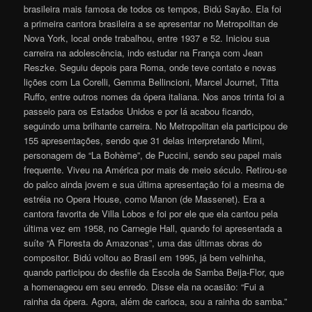
brasileira mais famosa de todos os tempos, Bidú Sayão. Ela foi
a primeira cantora brasileira a se apresentar no Metropolitan de
Nova York, local onde trabalhou, entre 1937 e 52. Iniciou sua
carreira na adolescência, indo estudar na França com Jean
Reszke. Seguiu depois para Roma, onde teve contato e novas
lições com La Corelli, Gemma Bellincioni, Marcel Journet, Titta
Ruffo, entre outros nomes da ópera italiana. Nos anos trinta foi a
passeio para os Estados Unidos e por lá acabou ficando,
seguindo uma brilhante carreira. No Metropolitan ela participou de
155 apresentações, sendo que 31 delas interpretando Mimi,
personagem de “La Bohème”, de Puccini, sendo seu papel mais
frequente. Viveu na América por mais de meio século. Retirou-se
do palco ainda jovem e sua última apresentação foi a mesma de
estréia no Opera House, como Manon (de Massenet). Era a
cantora favorita de Villa Lobos e foi por ele que ela cantou pela
última vez em 1958, no Carnegie Hall, quando foi apresentada a
suíte “A Floresta do Amazonas”, uma das últimas obras do
compositor. Bidú voltou ao Brasil em 1995, já bem velhinha,
quando participou do desfile da Escola de Samba Beija-Flor, que
a homenageou em seu enredo. Disse ela na ocasião: “Fui a
rainha da ópera. Agora, além de carioca, sou a rainha do samba.”