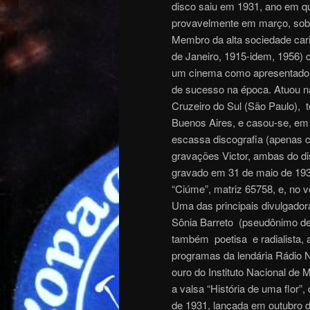
disco saiu em 1931, ano em qu
provavelmente em março, sob
Membro da alta sociedade cari
de Janeiro, 1915-idem, 1956)
um cinema como apresentadora
de sucesso na época. Atuou n
Cruzeiro do Sul (São Paulo), 
Buenos Aires, e casou-se, em 
escassa discografia (apenas 
gravações Victor, ambas do di
gravado em 31 de maio de 19
“Ciúme”, matriz 65758, e, no v
Uma das principais divulgador
Sônia Barreto (pseudônimo de 
também poetisa e radialista, 
programas da lendária Rádio N
ouro do Instituto Nacional de
a valsa “História de uma flor”
de 1931, lançada em outubro 