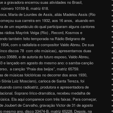
e a gravadora encerrou suas atividades no Brasil,
 número 10159-B, matriz 618.
oca, Maria de Lourdes de Assis, aliás Madelou Assis (Rio
 começou sua carreira em 1932, aos 16 anos, atuando em
 de um espetáculo do qual participaram alguns cantores
as rádios Mayrink Veiga (Rio) , Record, Kosmos e
tendo também feito temporada na Rádio Belgrano de
1934, com o radialista e compositor Valdo Abreu. De sua
cinco discos 78 com oito músicas), apresentamos duas
sco 33689, e de autoria do futuro esposo, Valdo Abreu,
33 e lançado em agosto do mesmo ano: o samba-canção
erso, a canção “Praia dos beijos”, matriz 65759.
as de músicas folclóricas no decorrer dos anos 1930,
Sônia Luiz Mosciaro), carioca de Santa Tereza, foi
atuando como radioatriz, produtora e apresentadora de
acional. Soprano lírico-dramática, recebeu medalha de
 Música. Ela aqui comparece com três faixas. Para começar,
, de Joubert de Carvalho, gravação Victor de 31 de agosto
do mesmo ano, disco 33474-B, matriz 65228. Depois, na