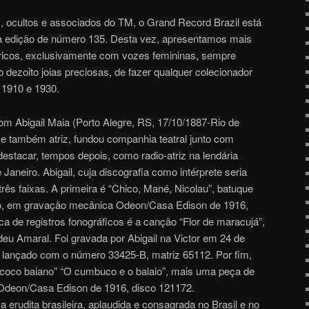
s, ocultos e associados do TM, o Grand Record Brazil está
a edição de número 135. Desta vez, apresentamos mais
óricos, exclusivamente com vozes femininas, sempre
ezoito joias preciosas, de fazer qualquer colecionador
 1910 e 1930.
om Abigail Maia (Porto Alegre, RS, 17/10/1887-Rio de
 e também atriz, fundou companhia teatral junto com
estacar, tempos depois, como radio-atriz na lendária
aneiro. Abigail, cuja discografia como intérprete seria
ês faixas. A primeira é “Chico, Mané, Nicolau”, batuque
do, em gravação mecânica Odeon/Casa Edison de 1916,
ica de registros fonográficos é a canção “Flor de maracujá”,
u Amaral. Foi gravada por Abigail na Victor em 24 de
oi lançado com o número 33425-B, matriz 65112. Por fim,
 “coco baiano” “O cumbuco e o balaio”, mais uma peça de
Odeon/Casa Edison de 1916, disco 121172.
erudita brasileira, aplaudida e consagrada no Brasil e no