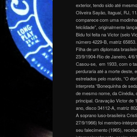
exterior, tendo sido até mes
Oliveira Sayão, Itaguaí, RJ, 1
comparece com uma modinha d
felciidade”, originalmente la
Bidu foi feita na Victor (selo 
número 4229-B, matriz 65853.
Filha de um diplomata brasileir
23/9/1904-Rio de Janeiro, 4/6/19
Casou-se, em 1933, com o tam
perduraria até a morte deste, e
estrelados pelo marido, “O ébr
interpreta “Bonequinha de seda
de mesmo nome, da Cinédia, dir
principal. Gravação Victor d
ano, disco 34112-A, matriz 80
A soprano luso-brasileira Crist
27/9/1966) foi membro-intérpr
seu falecimento (1965), rece