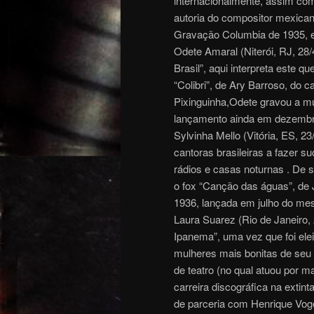
internacionalmente, assim com
autoria do compositor mexicano
Gravação Columbia de 1935, e
Odete Amaral (Niterói, RJ, 28/
Brasil”, aqui interpreta este 
“Colibri”, de Ary Barroso, do
Pixinguinha,Odete gravou a m
lançamento ainda em dezembro
Sylvinha Mello (Vitória, ES, 2
cantoras brasileiras a fazer s
rádios e casas noturnas . De s
o fox “Canção das águas”, de 
1936, lançada em julho do me
Laura Suarez (Rio de Janeiro,
Ipanema”, uma vez que foi el
mulheres mais bonitas de seu 
de teatro (no qual atuou por m
carreira discográfica na exti
de parceria com Henrique Vogel