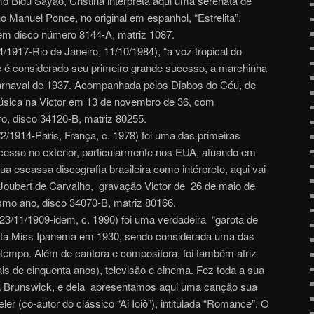
o Bidu Sayão, Cristina interpreta aqui uma serenata de
 Manuel Ponce, no original em espanhol, “Estrelita”.
m disco número 8144-A, matriz 1087.
4/1917-Rio de Janeiro, 11/10/1984), “a voz tropical do
que é considerado seu primeiro grande sucesso, a marchinha
 carnaval de 1937. Acompanhada pelos Diabos do Céu, de
úsica na Victor em 13 de novembro de 36, com
, disco 34120-B, matriz 80255.
3/2/1914-Paris, França, c. 1978) foi uma das primeiras
ucesso no exterior, particularmente nos EUA, atuando em
ua escassa discografia brasileira como intérprete, aqui vai
Joubert de Carvalho, gravação Victor de 26 de maio de
smo ano, disco 34070-B, matriz 80166.
 23/11/1909-idem, c. 1990) foi uma verdadeira “garota de
eita Miss Ipanema em 1930, sendo considerada uma das
tempo. Além de cantora e compositora, foi também atriz
ais de cinquenta anos), televisão e cinema. Fez toda a sua
nta Brunswick, e dela apresentamos aqui uma canção sua
er (co-autor do clássico “Ai Ioiô”), intitulada “Romance”. O