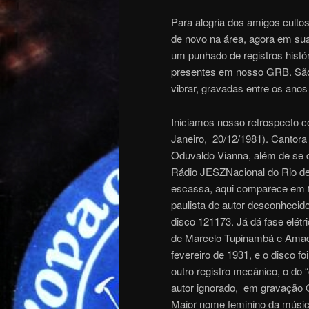
Para alegria dos amigos culto
de novo na área, agora em su
um punhado de registros hist
presentes em nosso GRB. São d
vibrar, gravadas entre os anos
Iniciamos nosso retrospecto c
Janeiro, 20/12/1981). Cantora
Oduvaldo Vianna, além de se d
Rádio JESZNacional do Rio de J
escassa, aqui comparece em tr
paulista de autor desconheci
disco 121173. Já dá fase elétr
de Marcelo Tupinambá e Amade
fevereiro de 1931, e o disco f
outro registro mecânico, o do
autor ignorado, em gravação 
Maior nome feminino da música 