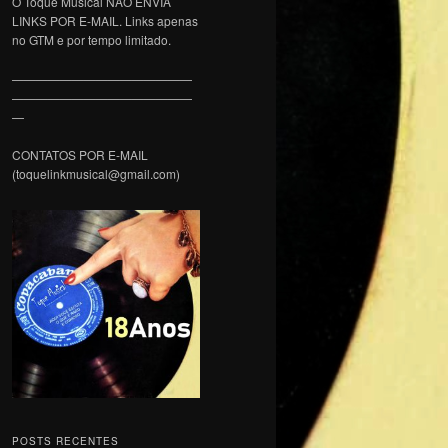
O Toque Musical NÃO ENVIA
LINKS POR E-MAIL. Links apenas
no GTM e por tempo limitado.
———————————————
———————————————
—
CONTATOS POR E-MAIL
(toquelinkmusical@gmail.com)
POSTS RECENTES