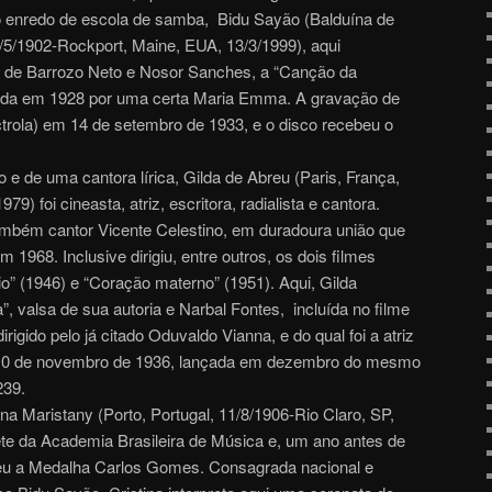
mo enredo de escola de samba, Bidu Sayão (Balduína de
1/5/1902-Rockport, Maine, EUA, 13/3/1999), aqui
e Barrozo Neto e Nosor Sanches, a “Canção da
nçada em 1928 por uma certa Maria Emma. A gravação de
Victrola) em 14 de setembro de 1933, e o disco recebeu o
o e de uma cantora lírica, Gilda de Abreu (Paris, França,
79) foi cineasta, atriz, escritora, radialista e cantora.
bém cantor Vicente Celestino, em duradoura união que
m 1968. Inclusive dirigiu, entre outros, os dois filmes
io” (1946) e “Coração materno” (1951). Aqui, Gilda
”, valsa de sua autoria e Narbal Fontes, incluída no filme
igido pelo já citado Oduvaldo Vianna, e do qual foi a atriz
e 10 de novembro de 1936, lançada em dezembro do mesmo
239.
ina Maristany (Porto, Portugal, 11/8/1906-Rio Claro, SP,
ete da Academia Brasileira de Música e, um ano antes de
beu a Medalha Carlos Gomes. Consagrada nacional e