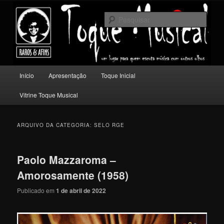
Pular
Pular
Um lugar para quem escuta música com outros olhos.
para
para
Pesqu
o
o
conteúdo
conteúdo
Toque Musical
principal
secundário
Menu
Início
Apresentação
Toque Inicial
principal
Vitrine Toque Musical
ARQUIVO DA CATEGORIA:
SELO RGE
Paolo Mazzaroma –
Amorosamente (1958)
Publicado em
1 de abril de 2022