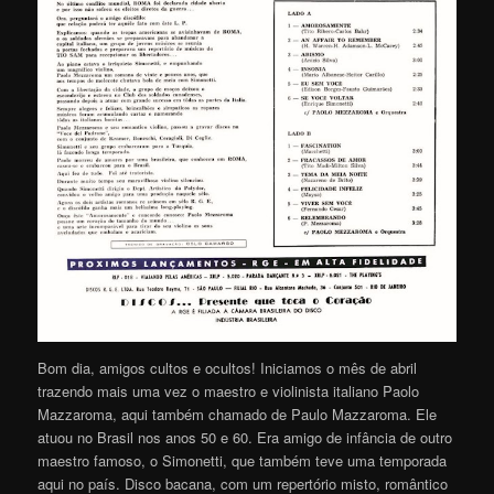
Bom dia, amigos cultos e ocultos! Iniciamos o mês de abril
trazendo mais uma vez o maestro e violinista italiano Paolo
Mazzaroma, aqui também chamado de Paulo Mazzaroma. Ele
atuou no Brasil nos anos 50 e 60. Era amigo de infância de outro
maestro famoso, o Simonetti, que também teve uma temporada
aqui no país. Disco bacana, com um repertório misto, romântico