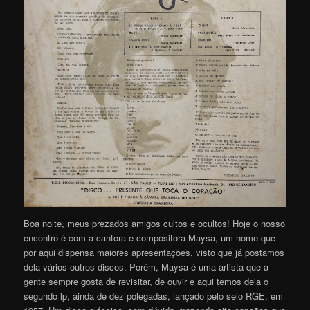
Boa noite, meus prezados amigos cultos e ocultos! Hoje o nosso
encontro é com a cantora e compositora Maysa, um nome que
por aqui dispensa maiores apresentações, visto que já postamos
dela vários outros discos. Porém, Maysa é uma artista que a
gente sempre gosta de revisitar, de ouvir e aqui temos dela o
segundo lp, ainda de dez polegadas, lançado pelo selo RGE, em