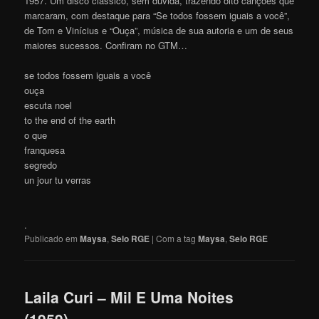
1957. Um disco clássico, sem dúvida, trazendo oito canções que
marcaram, com destaque para “Se todos fossem iguais a você”,
de Tom e Vinícius e “Ouça”, música de sua autoria e um de seus
maiores sucessos. Confiram no GTM…
se todos fossem iguais a você
ouça
escuta noel
to the end of the earth
o que
franquesa
segredo
un jour tu verras
.
Publicado em
Maysa
,
Selo RGE
|
Com a tag
Maysa
,
Selo RGE
Laila Curi – Mil E Uma Noites
(1959)