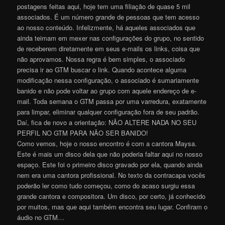
postagens feitas aqui, hoje tem uma filiação de quase 5 mil
associados. É um número grande de pessoas que tem acesso
ao nosso conteúdo. Infelizmente, há aqueles associados que
ainda teimam em mexer nas configurações do grupo, no sentido
de receberem diretamente em seus e-mails os links, coisa que
não aprovamos. Nossa regra é bem simples, o associado
precisa ir ao GTM buscar o link. Quando acontece alguma
modificação nessa configuração, o associado é sumariamente
banido e não pode voltar ao grupo com aquele endereço de e-
mail. Toda semana o GTM passa por uma varredura, exatamente
para limpar, eliminar qualquer configuração fora de seu padrão.
Daí, fica de novo a orientação: NÃO ALTERE NADA NO SEU
PERFIL NO GTM PARA NÃO SER BANIDO!
Como vemos, hoje o nosso encontro é com a cantora Maysa.
Este é mais um disco dela que não poderia faltar aqui no nosso
espaço. Este foi o primeiro disco gravado por ela, quando ainda
nem era uma cantora profissional. No texto da contracapa vocês
poderão ler como tudo começou, como do acaso surgiu essa
grande cantora e compositora. Um disco, por certo, já conhecido
por muitos, mas que aqui também encontra seu lugar. Confiram o
áudio no GTM…