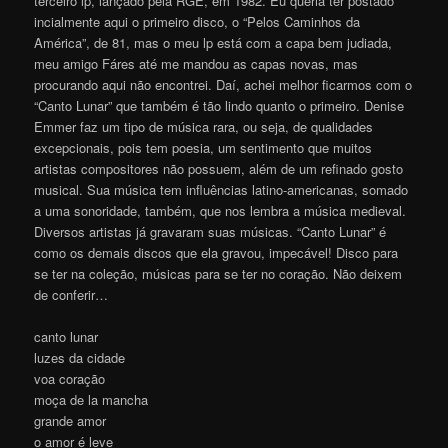
terceiro lp, lançado pela RGE, em 1982. Eu queria ter postado
incialmente aqui o primeiro disco, o “Pelos Caminhos da
América”, de 81, mas o meu lp está com a capa bem judiada,
meu amigo Fáres até me mandou as capas novas, mas
procurando aqui não encontrei. Daí, achei melhor ficarmos com o
“Canto Lunar” que também é tão lindo quanto o primeiro. Denise
Emmer faz um tipo de música rara, ou seja, de qualidades
excepcionais, pois tem poesia, um sentimento que muitos
artistas compositores não possuem, além de um refinado gosto
musical. Sua música tem influências latino-americanas, somado
a uma sonoridade, também, que nos lembra a música medieval.
Diversos artistas já gravaram suas músicas. “Canto Lunar” é
como os demais discos que ela gravou, impecável! Disco para
se ter na coleção, músicas para se ter no coração. Não deixem
de conferir…
canto lunar
luzes da cidade
voa coração
moça de la mancha
grande amor
o amor é leve