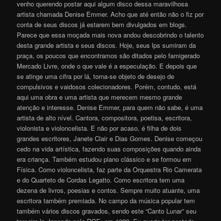
venho querendo postar aqui algum disco dessa maravilhosa
artista chamada Denise Emmer. Acho que até então não o fiz por
conta de seus discos já estarem bem divulgados em blogs.
Parece que essa moçada mais nova andou descobrindo o talento
desta grande artista e seus discos. Hoje, seus lps sumiram da
praça, os poucos que encontramos são ditados pelo famigerado
Mercado Livre, onde o que vale é a especulação. E depois que
se atinge uma cifra por lá, torna-se objeto de desejo de
compulsivos e vaidosos colecionadores. Porém, contudo, está
aqui uma obra e uma artista que merecem mesmo grande
atenção e interesse. Denise Emmer, para quem não sabe, é uma
artista de alto nível. Cantora, compositora, poetisa, escritora,
violonista e violoncelista. E não por acaso, é filha de dois
grandes escritores, Janete Clair e Dias Gomes. Denise começou
cedo na vida artística, fazendo suas composições quando ainda
era criança. Também estudou piano clássico e se formou em
Física. Como violoncelista, faz parte da Orquestra Rio Camerata
e do Quarteto de Cordas Legatto. Como escritora tem uma
dezena de livros, poesias e contos. Sempre muito atuante, uma
escritora também premiada. No campo da música popular tem
também vários discos gravados, sendo este “Canto Lunar” seu