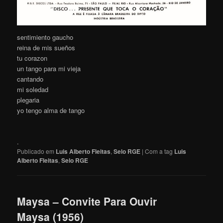
sentimiento gaucho
reina de mis sueños
tu corazon
un tango para mi vieja
cantando
mi soledad
plegaria
yo tengo alma de tango
.
Publicado em
Luis Alberto Fleitas
,
Selo RGE
|
Com a tag
Luis
Alberto Fleitas
,
Selo RGE
Maysa – Convite Para Ouvir
Maysa (1956)