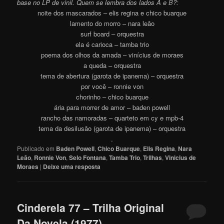
base no LP de vinil. Quem se lembra dos lados A e
B
?:
noite dos mascarados – elis regina e chico buarque
lamento do morro – nara leão
surf board – orquestra
ela é carioca – tamba trio
poema dos olhos da amada – vinícius de moraes
a queda – orquestra
tema de abertura (garota de ipanema) – orquestra
por você – ronnie von
chorinho – chico buarque
ária para morrer de amor – baden powell
rancho das namoradas – quarteto em cy e mpb-4
tema da desilusão (garota de ipanema) – orquestra
.
Publicado em
Baden Powell
,
Chico Buarque
,
Elis Regina
,
Nara
Leão
,
Ronnie Von
,
Selo Fontana
,
Tamba Trio
,
Trilhas
,
Vinicius de
Moraes
|
Deixe uma resposta
Cinderela 77 – Trilha Original
Da Novela (1977)