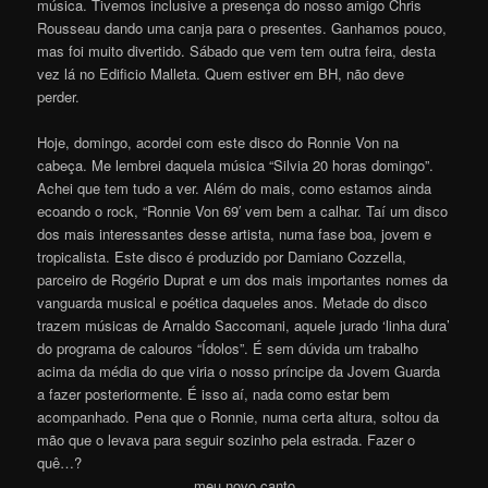
música. Tivemos inclusive a presença do nosso amigo Chris
Rousseau dando uma canja para o presentes. Ganhamos pouco,
mas foi muito divertido. Sábado que vem tem outra feira, desta
vez lá no Edificio Malleta. Quem estiver em BH, não deve
perder.
Hoje, domingo, acordei com este disco do Ronnie Von na
cabeça. Me lembrei daquela música “Silvia 20 horas domingo”.
Achei que tem tudo a ver. Além do mais, como estamos ainda
ecoando o rock, “Ronnie Von 69′ vem bem a calhar. Taí um disco
dos mais interessantes desse artista, numa fase boa, jovem e
tropicalista. Este disco é produzido por Damiano Cozzella,
parceiro de Rogério Duprat e um dos mais importantes nomes da
vanguarda musical e poética daqueles anos. Metade do disco
trazem músicas de Arnaldo Saccomani, aquele jurado ‘linha dura’
do programa de calouros “Ídolos”. É sem dúvida um trabalho
acima da média do que viria o nosso príncipe da Jovem Guarda
a fazer posteriormente. É isso aí, nada como estar bem
acompanhado. Pena que o Ronnie, numa certa altura, soltou da
mão que o levava para seguir sozinho pela estrada. Fazer o
quê…?
meu novo canto