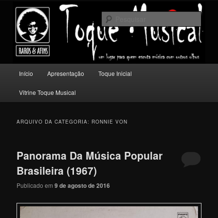
Pular
Pular
Um lugar para quem escuta música com outros olhos.
para
para
Pesqu
o
o
conteúdo
conteúdo
Toque Musical
principal
secundário
Menu
Início
Apresentação
Toque Inicial
principal
Vitrine Toque Musical
ARQUIVO DA CATEGORIA:
RONNIE VON
Panorama Da Música Popular
Brasileira (1967)
Publicado em
9 de agosto de 2016