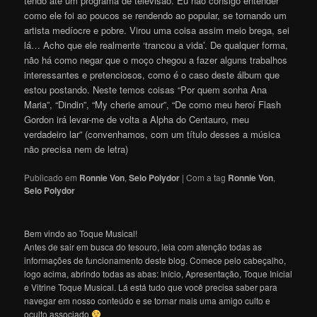
tendo até um programa de televisão. Eu não consigo entender
como ele foi ao poucos se rendendo ao popular, se tornando um
artista medíocre e pobre. Virou uma coisa assim meio brega, sei
lá… Acho que ele realmente ‘trancou a vida’. De qualquer forma,
não há como negar que o moço chegou a fazer alguns trabalhos
interessantes e pretenciosos, como é o caso deste álbum que
estou postando. Neste temos coisas “Por quem sonha Ana
Maria”, “Dindin”, “My cherie amour”, “De como meu heroí Flash
Gordon irá levar-me de volta a Alpha do Centauro, meu
verdadeiro lar” (convenhamos, com um título desses a música
não precisa nem de letra)
Publicado em
Ronnie Von
,
Selo Polydor
|
Com a tag
Ronnie Von
,
Selo Polydor
Bem vindo ao Toque Musical!
Antes de sair em busca do tesouro, leia com atenção todas as
informações de funcionamento deste blog. Comece pelo cabeçalho,
logo acima, abrindo todas as abas: Início, Apresentação, Toque Inicial
e Vitrine Toque Musical. Lá está tudo que você precisa saber para
navegar em nosso conteúdo e se tornar mais uma amigo culto e
oculto associado