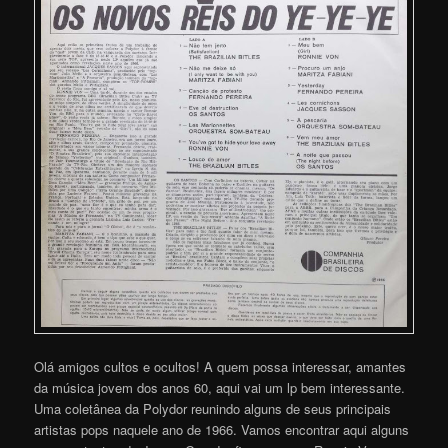
Olá amigos cultos e ocultos! A quem possa interessar, amantes
da música jovem dos anos 60, aqui vai um lp bem interessante.
Uma coletânea da Polydor reunindo alguns de seus principais
artistas pops naquele ano de 1966. Vamos encontrar aqui alguns