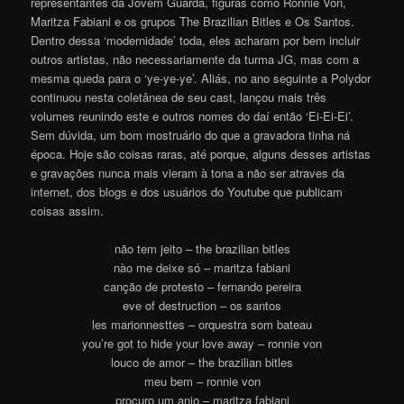
representantes da Jovem Guarda, figuras como Ronnie Von,
Maritza Fabiani e os grupos The Brazilian Bitles e Os Santos.
Dentro dessa ‘modernidade’ toda, eles acharam por bem incluir
outros artistas, não necessariamente da turma JG, mas com a
mesma queda para o ‘ye-ye-ye’. Aliás, no ano seguinte a Polydor
continuou nesta coletânea de seu cast, lançou mais três
volumes reunindo este e outros nomes do daí então ‘Ei-Ei-Ei’.
Sem dúvida, um bom mostruário do que a gravadora tinha ná
época. Hoje são coisas raras, até porque, alguns desses artistas
e gravações nunca mais vieram à tona a não ser atraves da
internet, dos blogs e dos usuários do Youtube que publicam
coisas assi
m
.
não tem jeito – the brazilian bitles
nào me deixe só – maritza fabiani
canção de protesto – fernando pereira
eve of destruction – os santos
les marionnesttes – orquestra som bateau
you’re got to hide your love away – ronnie von
louco de amor – the brazilian bitles
meu bem – ronnie von
procuro um anjo – maritza fabiani