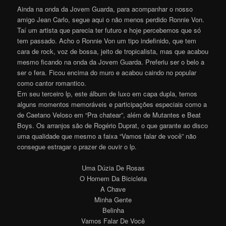
Ainda na onda da Jovem Guarda, para acompanhar o nosso
amigo Jean Carlo, segue aqui o não menos perdido Ronnie Von.
Taí um artista que parecia ter futuro e hoje percebemos que só
tem passado. Acho o Ronnie Von um tipo indefinido, que tem
cara de rock, voz de bossa, jeito de tropicalista, mas que acabou
mesmo ficando na onda da Jovem Guarda. Preferiu ser o belo a
ser o fera. Ficou encima do muro e acabou caindo no popular
como cantor romantico.
Em seu terceiro lp, este álbum de luxo em capa dupla, temos
alguns momentos memoráveis e participações especiais como a
de Caetano Veloso em “Pra chatear”, além de Mutantes e Beat
Boys. Os arranjos são de Rogério Duprat, o que garante ao disco
uma qualidade que mesmo a faixa “Vamos falar de você” não
consegue estragar o prazer de ouvir o lp.
Uma Dúzia De Rosas
O Homem Da Bicicleta
A Chave
Minha Gente
Belinha
Vamos Falar De Você