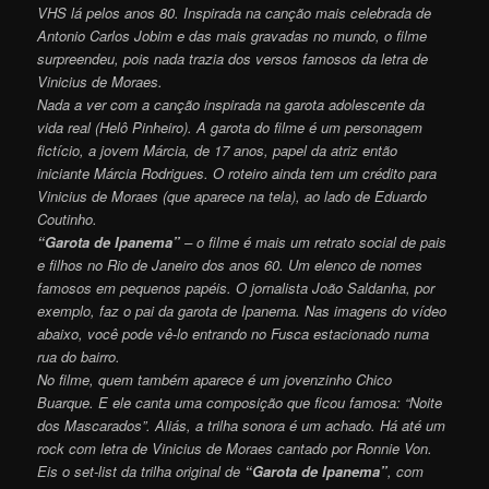
VHS lá pelos anos 80. Inspirada na canção mais celebrada de
Antonio Carlos Jobim e das mais gravadas no mundo, o filme
surpreendeu, pois nada trazia dos versos famosos da letra de
Vinicius de Moraes.
Nada a ver com a canção inspirada na garota adolescente da
vida real (Helô Pinheiro). A garota do filme é um personagem
fictício, a jovem Márcia, de 17 anos, papel da atriz então
iniciante Márcia Rodrigues. O roteiro ainda tem um crédito para
Vinicius de Moraes (que aparece na tela), ao lado de Eduardo
Coutinho.
“Garota de Ipanema”
– o filme é mais um retrato social de pais
e filhos no Rio de Janeiro dos anos 60. Um elenco de nomes
famosos em pequenos papéis. O jornalista João Saldanha, por
exemplo, faz o pai da garota de Ipanema. Nas imagens do vídeo
abaixo, você pode vê-lo entrando no Fusca estacionado numa
rua do bairro.
No filme, quem também aparece é um jovenzinho Chico
Buarque. E ele canta uma composição que ficou famosa: “Noite
dos Mascarados”. Aliás, a trilha sonora é um achado. Há até um
rock com letra de Vinicius de Moraes cantado por Ronnie Von.
Eis o set-list da trilha original de
“Garota de Ipanema”
, com