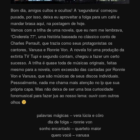
Bom dia, amigos cultos e ocultos! A ‘segundona’ começou
puxada, por isso, deixa eu aproveitar a folga para um café e
mandar brasa aqui, na postagem de hoje.
Vamos com a trilha de uma novela, que eu nem me lembrava,
“Cinderela 77”, uma história baseada no clássico conto de
Charles Perrault, que trazia como seus protagonistas os
cantores, Vanusa e Ronnie Von. A novela foi uma produção da
extinta TV Tupi e segundo contam, chegou a fazer um certo
sucesso. A trilha é quase toda de músicas originais, feitas
mesmo para a novela, com excessão das cantadas por Ronnie
Von e Vanusa, que são músicas de seus discos individuais.
Pessoalmente, nada me chama mais atenção no lp que sua
própria capa. Mas não deixa de ser uma boa curiosidade
fonomusical para fazer jus ao nosso lema: ouvir com outros
olhos
palavras mágicas – vera lúcia e côro
dia de folga – ronnie von
sonho encantado – quarteto maior
quero você – vanusa