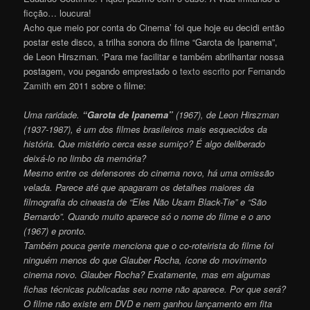
ficção… loucura!
Acho que meio por conta do Cinema’ foi que hoje eu decidi então
postar este disco, a trilha sonora do filme “Garota de Ipanema”,
de Leon Hirszman. ‘Para me facilitar e também abrilhantar nossa
postagem, vou pegando emprestado o
texto escrito por Fernando
Zamith
em 2011 sobre o filme:
Uma raridade.
“Garota de Ipanema”
(1967), de Leon Hirszman
(1937-1987), é um dos filmes brasileiros mais esquecidos da
história. Que mistério cerca esse sumiço? É algo deliberado
deixá-lo no limbo da memória?
Mesmo entre os defensores do cinema novo, há uma omissão
velada. Parece até que apagaram os detalhes maiores da
filmografia do cineasta de “Eles Não Usam Black-Tie” e “São
Bernardo”. Quando muito aparece só o nome do filme e o ano
(1967) e pronto.
Também pouca gente menciona que o co-roteirista do filme foi
ninguém menos do que Glauber Rocha, ícone do movimento
cinema novo. Glauber Rocha? Exatamente, mas em algumas
fichas técnicas publicadas seu nome não aparece. Por que será?
O filme não existe em DVD e nem ganhou lançamento em fita