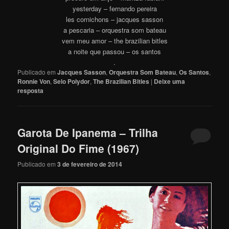
yesterday – fernando pereira
les cornichons – jacques sasson
a pescaria – orquestra som bateau
vem meu amor – the brazilian bitles
a noite que passou – os santos
.
Publicado em
Jacques Sasson
,
Orquestra Som Bateau
,
Os Santos
,
Ronnie Von
,
Selo Polydor
,
The Brazilian Bitles
|
Deixe uma
resposta
Garota De Ipanema – Trilha
Original Do Fime (1967)
Publicado em
3 de fevereiro de 2014