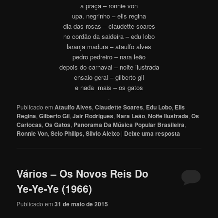
a praça – ronnie von
upa, negrinho – elis regina
dia das rosas – claudette soares
no cordão da saideira – edu lobo
laranja madura – ataulfo alves
pedro pedreiro – nara leão
depois do carnaval – noite ilustrada
ensaio geral – gilberto gil
e nada mais – os gatos
.
Publicado em
Ataulfo Alves
,
Claudette Soares
,
Edu Lobo
,
Elis
Regina
,
Gilberto Gil
,
Jair Rodrigues
,
Nara Leão
,
Noite Ilustrada
,
Os
Cariocas
,
Os Gatos
,
Panorama Da Música Popular Brasileira
,
Ronnie Von
,
Selo Philips
,
Silvio Aleixo
|
Deixe uma resposta
Vários – Os Novos Reis Do
Ye-Ye-Ye (1966)
Publicado em
31 de maio de 2015